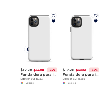
$17,28
$17,28
-54%
-54%
$37,20
$37,20
Funda dura para iPhone 11 Pro Max
Funda dura para iPhone 11 Pro
Egotier 601-15383
Egotier 601-15382
+1 Colores
+1 Colores