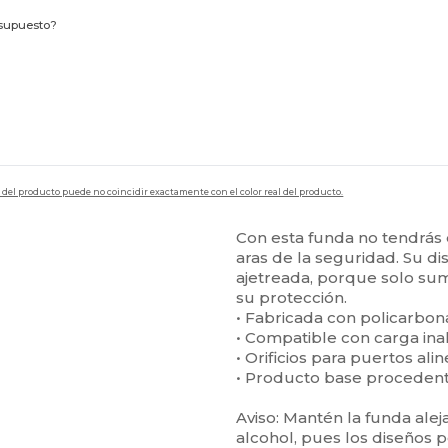
esupuesto?
en del producto puede no coincidir exactamente con el color real del producto.
Con esta funda no tendrás q
aras de la seguridad. Su di
ajetreada, porque solo sum
su protección.
• Fabricada con policarbon
• Compatible con carga in
• Orificios para puertos al
• Producto base procedent
Aviso: Mantén la funda ale
alcohol, pues los diseños 