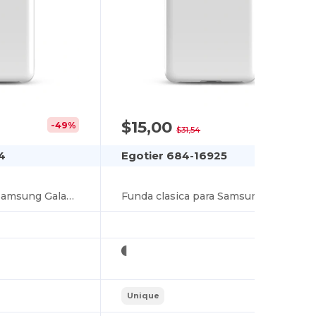
$15,00
-49%
-52%
$31,54
4
Egotier 684-16925
Funda clasica para Samsung Galaxy S20
Funda clasica para Samsung Galaxy S20
Unique