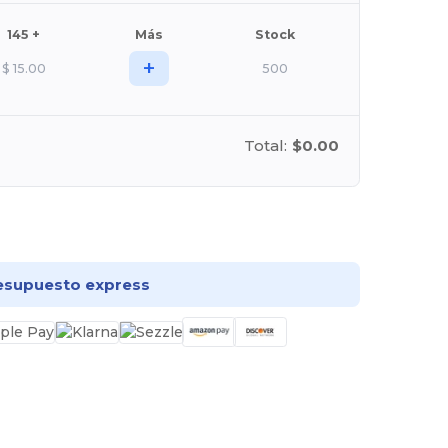
145 +
Más
Stock
+
$
15.00
500
Total:
$0.00
rsonalízalo!
esupuesto express