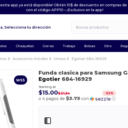
uestra app ya está disponible! Obtén 10$ de descuento en compras de
con el código APP10 – ¡Exclusivo en la app!
la,
Selecciona tu dirección
olos
Chaquetas
Gorras
Trabajo
Bolsas
Otro
Rega
rios
Accesorios móviles
Unisex
Egotier 684-16929
Funda clasica para Samsung G
Egotier
684-16929
W53
Starting at
$15.00
-
52
%
$31.54
$3.75
o 4 pagos de
con
ⓘ