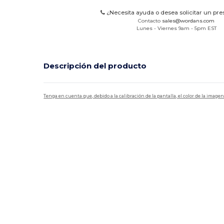
¿Necesita ayuda o desea solicitar un pr
Contacto
sales@wordans.com
Lunes - Viernes 9am - 5pm EST
Descripción del producto
Tenga en cuenta que, debido a la calibración de la pantalla, el color de la imag
Personalizable
Alto stock