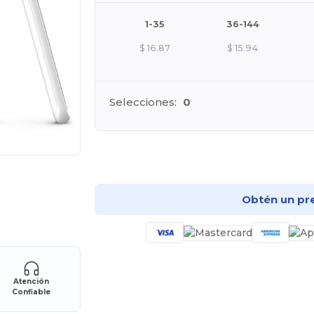
1-35
36-144
$
16.87
$
15.94
Selecciones:
0
¡Pe
Obtén un pr
Atención
Confiable