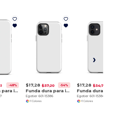
$17,28
$17,28
-48%
-54%
-50%
31
$37,20
$34,70
Funda dura para iPhone 12 Pro Max
Funda dura para iPhone 12 Pro
Funda dura para iPhone 12
87
Egotier 601-15386
Egotier 601-15384
+1 Colores
+1 Colores