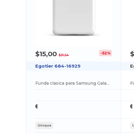
$15,00
$
-52%
$31,54
Egotier 684-16929
E
Funda clasica para Samsung Galaxy S20 Ultra
Unique