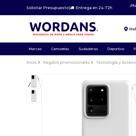
¡N
Solicitar Presupuesto
|
Entrega en 24-72h
Ho
Marcas
Camisetas
Sudaderas
Deportivo
P
Inicio
Regalos promocionales
Tecnología y Acceso