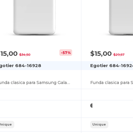
15,00
$15,00
-57%
$34,50
$29,57
gotier 684-16928
Egotier 684-1692
Funda clasica para Samsung Galaxy S20 Ultra
Unique
Unique