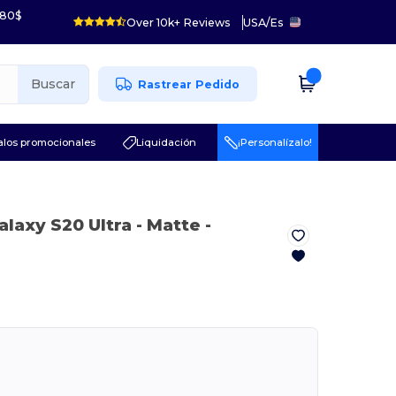
 80$
Over 10k+ Reviews
USA
/
Es
Buscar
Rastrear Pedido
los promocionales
Liquidación
¡Personalízalo!
alaxy S20 Ultra
- Matte
-