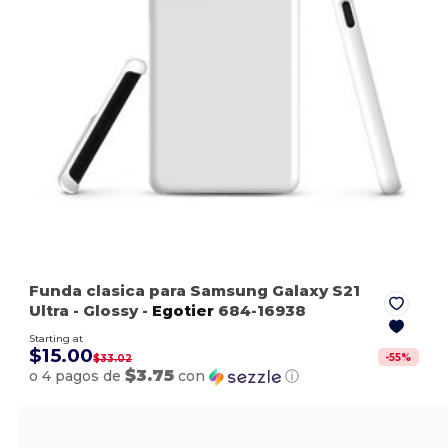
Funda clasica para Samsung Galaxy S21
Ultra
- Glossy
-
Egotier
684-16938
Starting at
$15.00
-
55
%
$33.02
$3.75
o 4 pagos de
con
ⓘ