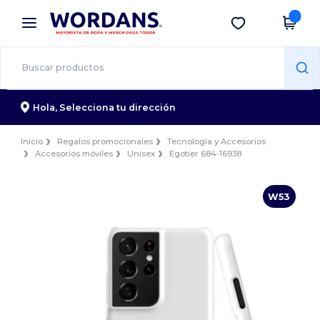
×
App de Wordans
Descargar app
¡Mejores precios en app!
Hola,
Selecciona tu dirección
Inicio
Regalos promocionales
Tecnología y Accesorios
Accesorios móviles
Unisex
Egotier 684-16938
W53