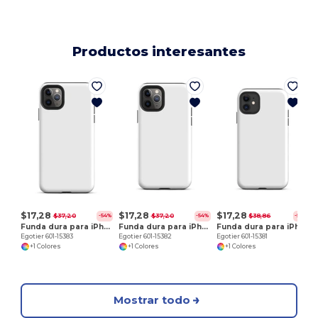
Productos interesantes
E
$17,28
$17,28
$17,28
$37,20
$37,20
$38,86
-54%
-54%
-56%
Funda dura para iPhone 11 Pro Max
Funda dura para iPhone 11 Pro
Funda dura para iPhone 11
Egotier 601-15383
Egotier 601-15382
Egotier 601-15381
+1 Colores
+1 Colores
+1 Colores
Mostrar todo