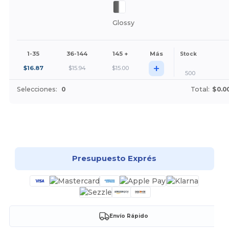
Glossy
1-35
36-144
145 +
Más
Stock
+
$
16.87
$
15.94
$
15.00
500
Selecciones:
0
Total:
$0.0
¡Personalízalo!
Presupuesto Exprés
Envío Rápido