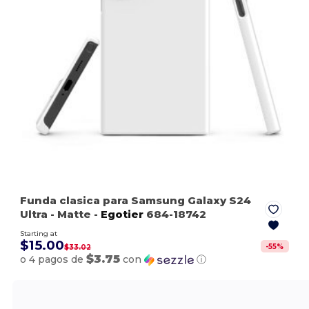
Funda clasica para Samsung Galaxy S24
Ultra
- Matte
-
Egotier
684-18742
Starting at
$15.00
-
55
%
$33.02
$3.75
o 4 pagos de
con
ⓘ