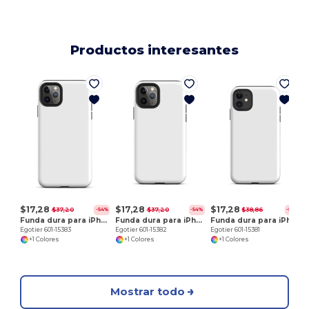
Productos interesantes
E
$17,28
$17,28
$17,28
$37,20
$37,20
$38,86
-54%
-54%
-56%
Funda dura para iPhone 11 Pro Max
Funda dura para iPhone 11 Pro
Funda dura para iPhone 11
Egotier 601-15383
Egotier 601-15382
Egotier 601-15381
+1 Colores
+1 Colores
+1 Colores
Mostrar todo