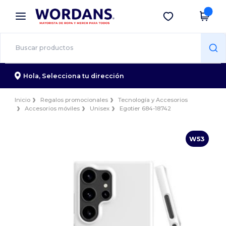
×
App de Wordans
Descargar app
¡Mejores precios en app!
Hola,
Selecciona tu dirección
Inicio
Regalos promocionales
Tecnología y Accesorios
Accesorios móviles
Unisex
Egotier 684-18742
W53