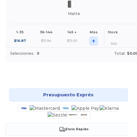
Matte
1-35
36-144
145 +
Más
Stock
+
$
16.87
$
15.94
$
15.00
500
Selecciones:
0
Total:
$0.0
¡Personalízalo!
Presupuesto Exprés
Envío Rápido