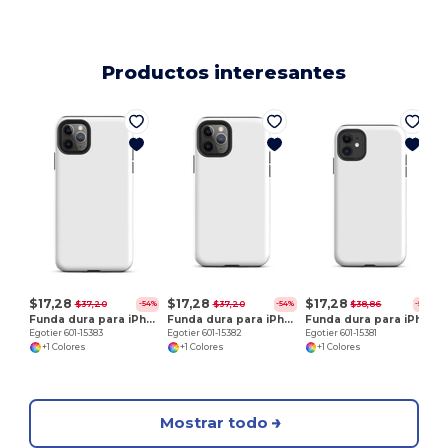
Productos interesantes
E
$17,28
$17,28
$17,28
$37,20
$37,20
$38,86
-54%
-54%
-56%
Funda dura para iPhone 11 Pro Max
Funda dura para iPhone 11 Pro
Funda dura para iPhone 11
Egotier 601-15383
Egotier 601-15382
Egotier 601-15381
+1 Colores
+1 Colores
+1 Colores
Mostrar todo