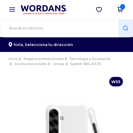
×
App de Wordans
Descargar app
¡Mejores precios en app!
Hola,
Selecciona tu dirección
Inicio
Regalos promocionales
Tecnología y Accesorios
Accesorios móviles
Unisex
Egotier 684-21476
W53