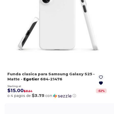
Funda clasica para Samsung Galaxy S25
-
Matte
-
Egotier
684-21476
Starting at
$15.00
-
52
%
$31.54
$3.75
o 4 pagos de
con
ⓘ