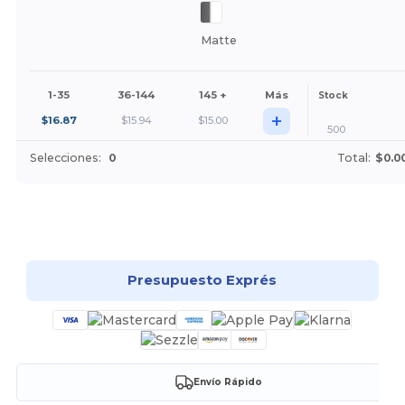
Matte
1-35
36-144
145 +
Más
Stock
+
$
16.87
$
15.94
$
15.00
500
Selecciones:
0
Total:
$0.0
¡Personalízalo!
Presupuesto Exprés
Envío Rápido