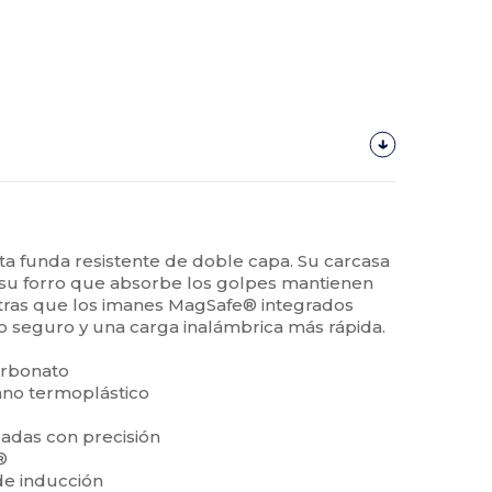
ta funda resistente de doble capa. Su carcasa
y su forro que absorbe los golpes mantienen
ntras que los imanes MagSafe® integrados
o seguro y una carga inalámbrica más rápida.
carbonato
tano termoplástico
a
eadas con precisión
®
de inducción