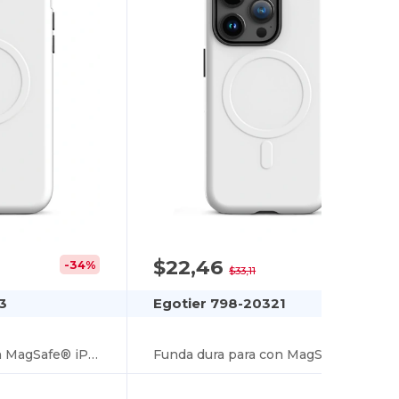
$22,46
-34%
-32%
$33,11
3
Egotier 798-20321
Funda dura para con MagSafe® iPhone 15 Plus
Funda dura para con MagSafe® iPhone 15 Pro