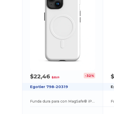
$22,46
-32%
$33,11
Egotier 798-20319
E
Funda dura para con MagSafe® iPhone 15