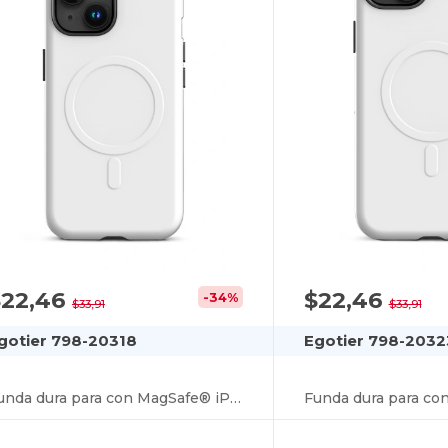
$22,46
$22,46
-34%
$33,91
$33,91
gotier 798-20318
Egotier 798-2032
Funda dura para con MagSafe® iPhone 15