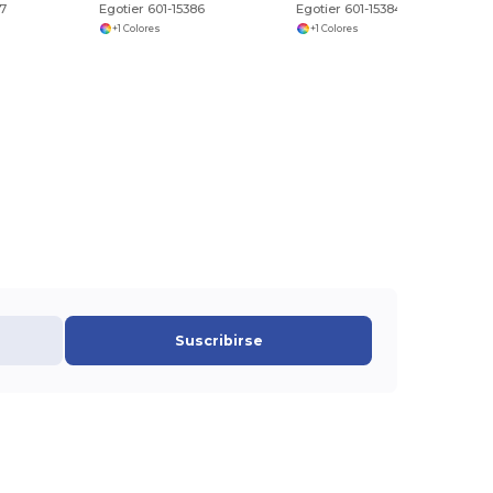
87
Egotier 601-15386
Egotier 601-15384
+1 Colores
+1 Colores
Suscribirse