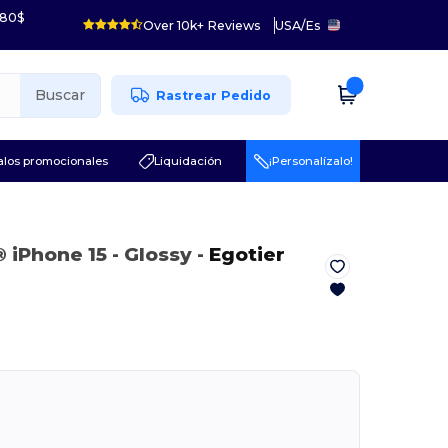
 80$
Over 10k+ Reviews
USA
/
Es
Buscar
Rastrear Pedido
los promocionales
Liquidación
¡Personalízalo!
 iPhone 15
- Glossy
-
Egotier