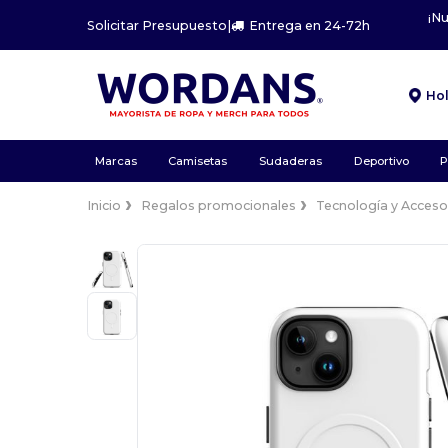
¡N
Solicitar Presupuesto
|
Entrega en 24-72h
Ho
Marcas
Camisetas
Sudaderas
Deportivo
P
Inicio
Regalos promocionales
Tecnología y Acceso