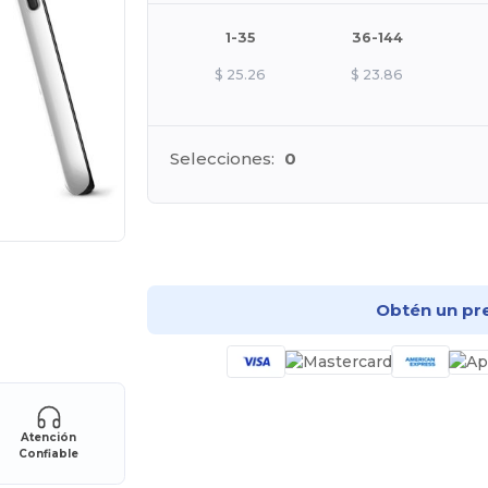
1-35
36-144
$
25.26
$
23.86
Selecciones:
0
¡Pe
Obtén un pr
Atención
Confiable