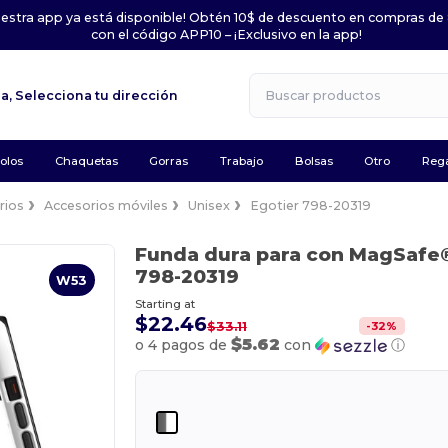
uestra app ya está disponible! Obtén 10$ de descuento en compras de
con el código APP10 – ¡Exclusivo en la app!
la,
Selecciona tu dirección
olos
Chaquetas
Gorras
Trabajo
Bolsas
Otro
Rega
rios
Accesorios móviles
Unisex
Egotier 798-20319
Funda dura para con MagSafe®
798-20319
W53
Starting at
$22.46
-
32
%
$33.11
$5.62
o 4 pagos de
con
ⓘ