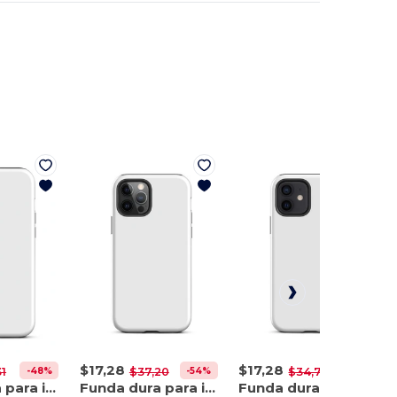
$17,28
$17,28
-48%
-54%
-50%
31
$37,20
$34,70
Funda dura para iPhone 12 Pro Max
Funda dura para iPhone 12 Pro
Funda dura para iPhone 12