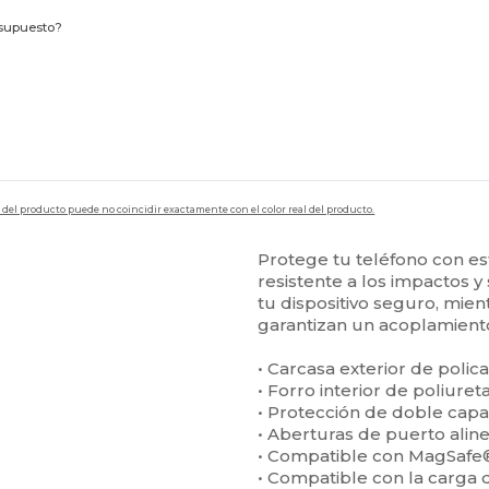
esupuesto?
en del producto puede no coincidir exactamente con el color real del producto.
Protege tu teléfono con es
resistente a los impactos 
tu dispositivo seguro, mie
garantizan un acoplamient
• Carcasa exterior de poli
• Forro interior de poliure
• Protección de doble cap
• Aberturas de puerto alin
• Compatible con MagSafe
• Compatible con la carga 