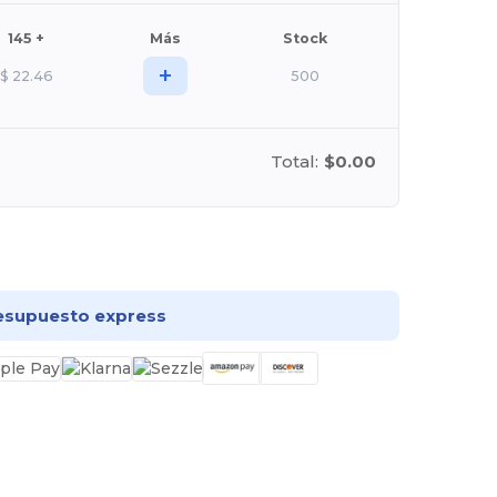
145 +
Más
Stock
+
$
22.46
500
Total:
$0.00
rsonalízalo!
esupuesto express