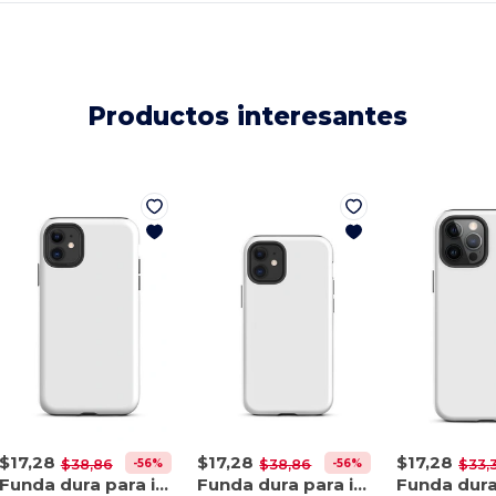
Productos interesantes
$17,28
$17,28
$17,28
-56%
-56%
$38,86
$38,86
$33,
Funda dura para iPhone 11
Funda dura para iPhone 12 mini