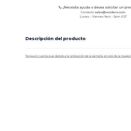
¿Necesita ayuda o desea solicitar un pr
Contacto
sales@wordans.com
Lunes - Viernes 9am - 5pm EST
Descripción del producto
Tenga en cuenta que, debido a la calibración de la pantalla, el color de la imag
Personalizable
Alto stock