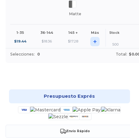
Matte
1-35
36-144
145 +
Más
Stock
+
$
19.44
$
18.36
$
17.28
500
Selecciones:
0
Total:
$0.0
¡Personalízalo!
Presupuesto Exprés
Envío Rápido