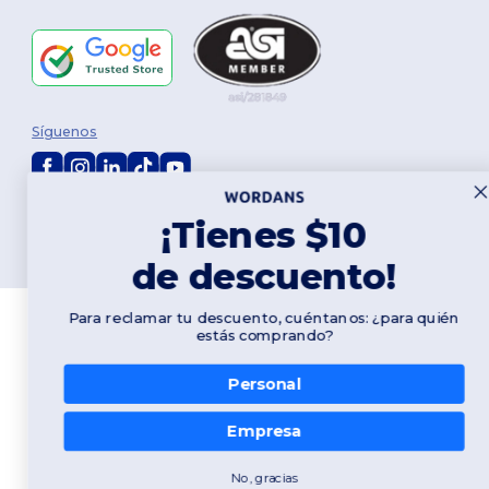
Síguenos
2026. Todos los derechos reservados
¡Tienes $10
Términos y Condiciones
|
Política de personalización
|
Política de
Privacidad
|
Política de Cookies
|
Mapa del sitio
de descuento!
Para reclamar tu descuento, cuéntanos: ¿para quién
estás comprando?
Personal
Empresa
No, gracias