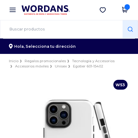
×
App de Wordans
Descargar app
¡Mejores precios en app!
Hola,
Selecciona tu dirección
Inicio
Regalos promocionales
Tecnología y Accesorios
Accesorios móviles
Unisex
Egotier 601-15402
W53