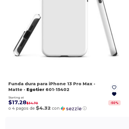
Funda dura para iPhone 13 Pro Max
-
Matte
-
Egotier
601-15402
Starting at
$17.28
-
50
%
$34.70
$4.32
o 4 pagos de
con
ⓘ