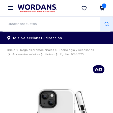
×
App de Wordans
Descargar app
¡Mejores precios en app!
Hola,
Selecciona tu dirección
Inicio
Regalos promocionales
Tecnología y Accesorios
Accesorios móviles
Unisex
Egotier 601-16125
W53