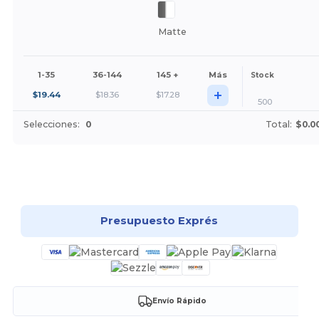
Matte
1-35
36-144
145 +
Más
Stock
+
$
19.44
$
18.36
$
17.28
500
Selecciones:
0
Total:
$0.0
¡Personalízalo!
Presupuesto Exprés
Envío Rápido