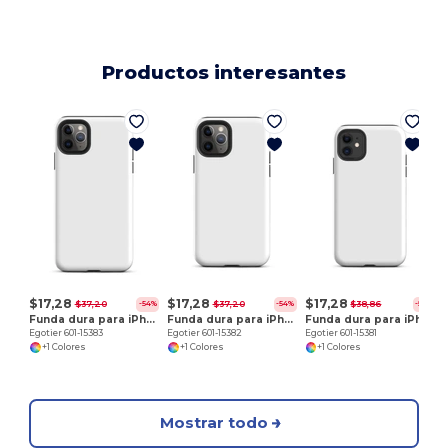
Productos interesantes
E
$17,28
$17,28
$17,28
$37,20
$37,20
$38,86
-54%
-54%
-56%
Funda dura para iPhone 11 Pro Max
Funda dura para iPhone 11 Pro
Funda dura para iPhone 11
Egotier 601-15383
Egotier 601-15382
Egotier 601-15381
+1 Colores
+1 Colores
+1 Colores
Mostrar todo