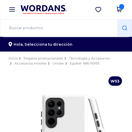
×
App de Wordans
Descargar app
¡Mejores precios en app!
Hola,
Selecciona tu dirección
Inicio
Regalos promocionales
Tecnología y Accesorios
Accesorios móviles
Unisex
Egotier 686-16993
W53