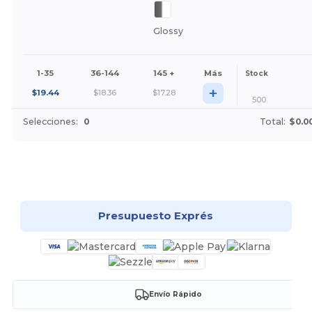
Glossy
1-35
36-144
145 +
Más
Stock
+
$
19.44
$
18.36
$
17.28
500
Selecciones:
0
Total:
$0.0
¡Personalízalo!
Presupuesto Exprés
Envío Rápido