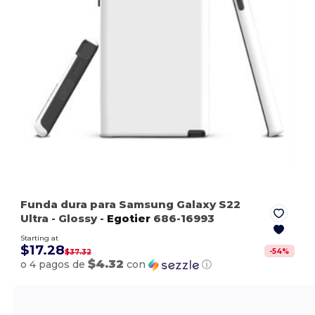
Funda dura para Samsung Galaxy S22
Ultra
- Glossy
-
Egotier
686-16993
Starting at
$17.28
-
54
%
$37.32
$4.32
o 4 pagos de
con
ⓘ