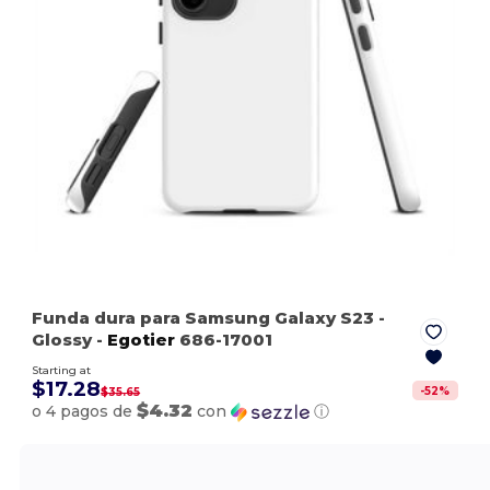
Funda dura para Samsung Galaxy S23
-
Glossy
-
Egotier
686-17001
Starting at
$17.28
-
52
%
$35.65
$4.32
o 4 pagos de
con
ⓘ