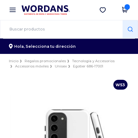
×
App de Wordans
Descargar app
¡Mejores precios en app!
Hola,
Selecciona tu dirección
Inicio
Regalos promocionales
Tecnología y Accesorios
Accesorios móviles
Unisex
Egotier 686-17001
W53