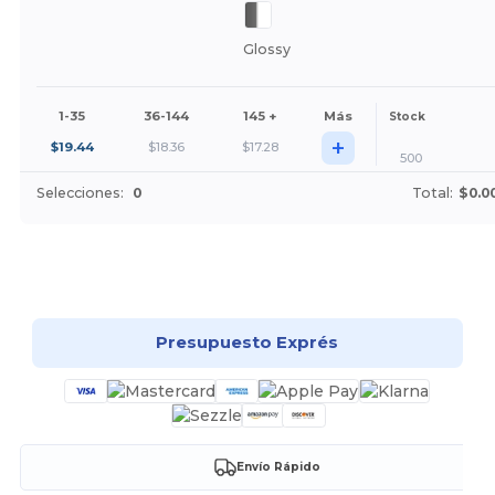
Glossy
1-35
36-144
145 +
Más
Stock
+
$
19.44
$
18.36
$
17.28
500
Selecciones:
0
Total:
$0.0
¡Personalízalo!
Presupuesto Exprés
Envío Rápido