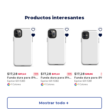
Productos interesantes
E
$17,28
$17,28
$17,28
$37,20
$37,20
$38,86
-54%
-54%
-56%
Funda dura para iPhone 11 Pro Max
Funda dura para iPhone 11 Pro
Funda dura para iPhone 11
Egotier 601-15383
Egotier 601-15382
Egotier 601-15381
+1 Colores
+1 Colores
+1 Colores
Mostrar todo