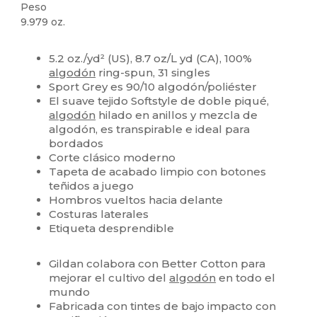
Peso
9.979 oz.
Personalizable
5.2 oz./yd² (US), 8.7 oz/L yd (CA), 100%
algodón
ring-spun, 31 singles
Sport Grey es 90/10 algodón/poliéster
El suave tejido Softstyle de doble piqué,
algodón
hilado en anillos y mezcla de
algodón, es transpirable e ideal para
bordados
Corte clásico moderno
Tapeta de acabado limpio con botones
teñidos a juego
Hombros vueltos hacia delante
Costuras laterales
Etiqueta desprendible
Gildan colabora con Better Cotton para
mejorar el cultivo del
algodón
en todo el
mundo
Fabricada con tintes de bajo impacto con