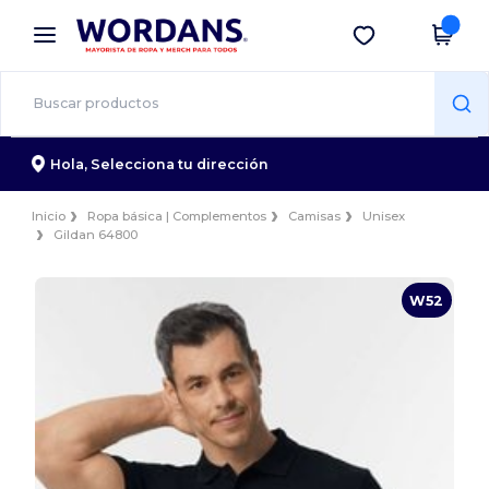
×
App de Wordans
Descargar app
¡Mejores precios en app!
Hola,
Selecciona tu dirección
Inicio
Ropa básica | Complementos
Camisas
Unisex
Gildan 64800
W52