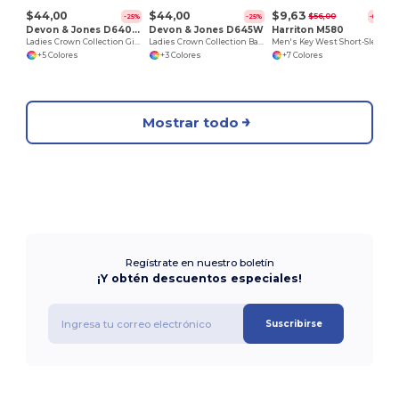
$44,00
$44,00
$9,63
$56,00
-25%
-25%
-83%
Devon & Jones D640W
Devon & Jones D645W
Harriton M580
Ladies Crown Collection Gingham Check
Ladies Crown Collection Banker Stripe
Men's Key West Short-Sleeve Performance Staff Shirt
+5 Colores
+3 Colores
+7 Colores
Mostrar todo
Regístrate en nuestro boletín
¡Y obtén descuentos especiales!
Suscribirse