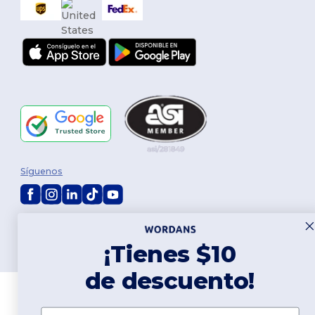
Síguenos
2026. Todos los derechos reservados
Términos y Condiciones
|
Política de personalización
|
Política de
¡Tienes $10
Privacidad
|
Política de Cookies
|
Mapa del sitio
de descuento!
Nombre