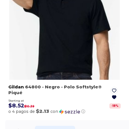
Gildan
64800
- Negro
- Polo Softstyle®
Piqué
Starting at
$8.52
-
18
%
$10.39
$2.13
o 4 pagos de
con
ⓘ