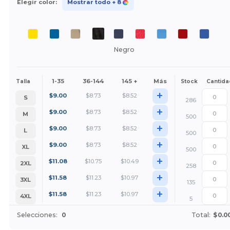
Elegir color:
Mostrar todo
+ 8
Negro
1-35
36-144
145 +
Más
Talla
Stock
Cantida
+
$
9.00
$
8.73
$
8.52
S
286
+
$
9.00
$
8.73
$
8.52
M
500
+
$
9.00
$
8.73
$
8.52
L
500
+
$
9.00
$
8.73
$
8.52
XL
500
+
$
11.08
$
10.75
$
10.49
2XL
258
+
$
11.58
$
11.23
$
10.97
3XL
135
+
$
11.58
$
11.23
$
10.97
4XL
5
Selecciones:
0
Total:
$0.0