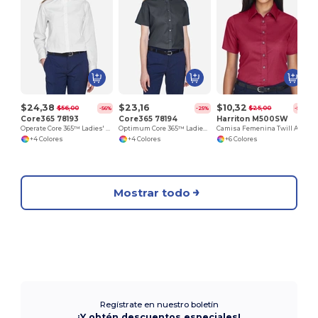
$24,38
$23,16
$10,32
$56,00
$25,00
-56%
-25%
-59%
Core365 78193
Core365 78194
Harriton M500SW
Operate Core 365™ Ladies' Long Sleeve Twill Shirts
Optimum Core 365™ Ladies' Short Sleeve Twill Shirts
Camisa Femenina Twill Antimanchas y Antirrugas
+4 Colores
+4 Colores
+6 Colores
Mostrar todo
Regístrate en nuestro boletín
¡Y obtén descuentos especiales!