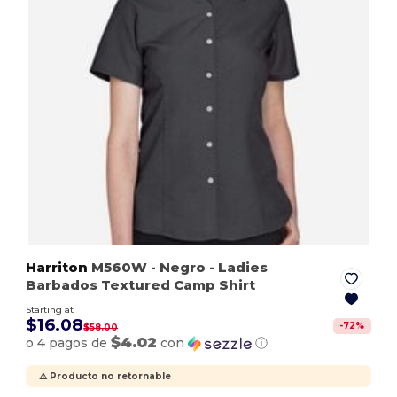
Harriton
M560W
- Negro
- Ladies
Barbados Textured Camp Shirt
Starting at
$16.08
-
72
%
$58.00
$4.02
o 4 pagos de
con
ⓘ
⚠️ Producto no retornable