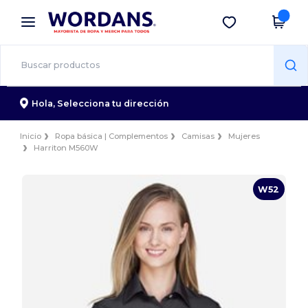
×
App de Wordans
Descargar app
¡Mejores precios en app!
Hola,
Selecciona tu dirección
Inicio
Ropa básica | Complementos
Camisas
Mujeres
Harriton M560W
W52