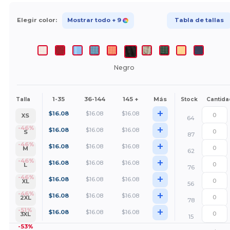
Elegir color:
Mostrar todo
+ 9
Tabla de tallas
Negro
1-35
36-144
145 +
Más
Talla
Stock
Cantida
+
$
16.08
$
16.08
$
16.08
XS
64
+
-46%
$
16.08
$
16.08
$
16.08
S
87
+
-46%
$
16.08
$
16.08
$
16.08
M
62
+
-46%
$
16.08
$
16.08
$
16.08
L
76
+
-46%
$
16.08
$
16.08
$
16.08
XL
56
+
-46%
$
16.08
$
16.08
$
16.08
2XL
78
+
-51%
$
16.08
$
16.08
$
16.08
3XL
15
-53%