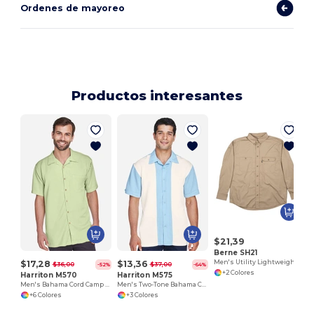
Ordenes de mayoreo
Productos interesantes
$21,39
Berne SH21
$17,28
$13,36
Men's Utility Lightweight Canvas Woven Shirt
$36,00
$37,00
-52%
-64%
+2 Colores
Harriton M570
Harriton M575
Men's Bahama Cord Camp Shirt
Men's Two-Tone Bahama Cord Camp Shirt
+6 Colores
+3 Colores