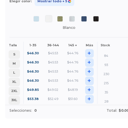
Elegir color:
Mostrar todo
+ 5
Blanco
1-35
36-144
145 +
Más
Talla
Stock
+
$
46.30
$
45.53
$
44.76
S
84
+
$
46.30
$
45.53
$
44.76
M
93
+
$
46.30
$
45.53
$
44.76
L
230
+
$
46.30
$
45.53
$
44.76
XL
215
+
$
49.85
$
49.02
$
48.19
2XL
35
+
$
53.38
$
52.49
$
51.60
3XL
28
Selecciones:
0
Total:
$0.0