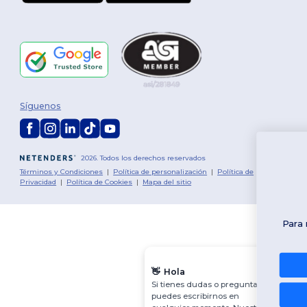
Síguenos
2026. Todos los derechos reservados
¡Tienes $10
Términos y Condiciones
|
Política de personalización
|
Política de
Privacidad
|
Política de Cookies
|
Mapa del sitio
de descuento
Para reclamar tu descuento, cuéntanos: ¿
estás comprando?
Personal
👋
Hola
Si tienes dudas o preguntas,
Empresa
puedes escribirnos en