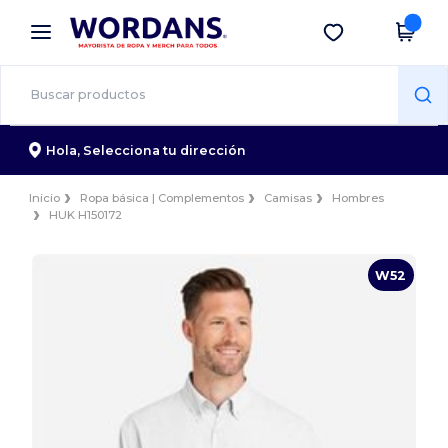
×
App de Wordans
Descargar app
¡Mejores precios en app!
Hola,
Selecciona tu dirección
Inicio
Ropa básica | Complementos
Camisas
Hombres
HUK H150172
W52