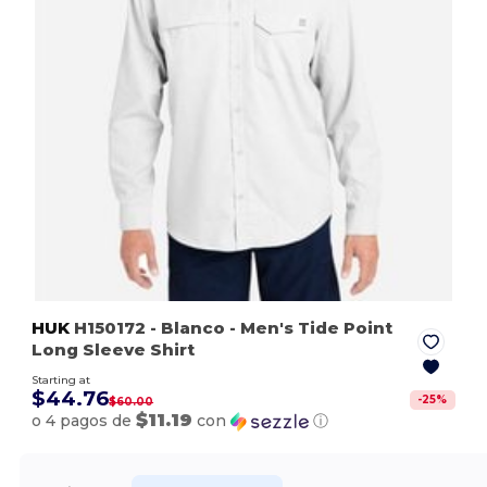
HUK
H150172
- Blanco
- Men's Tide Point
Long Sleeve Shirt
Starting at
$44.76
-
25
%
$60.00
$11.19
o 4 pagos de
con
ⓘ