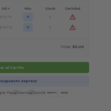
145 +
Más
Stock
Cantidad
+
$
32.74
0
+
$
140.25
0
Total:
$0.00
r al Carrito
esupuesto express