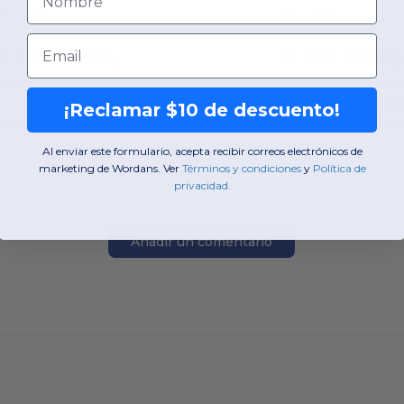
GL
5G
GL
5G
Email
W45
Kentucky
W45
Kentuck
Ver artículo
Ver artí
¡Reclamar $10 de descuento!
Al enviar este formulario, acepta recibir correos electrónicos de
marketing de Wordans. Ver
​
Términos y condiciones
​
y
​
Política de
privacidad
.
Añadir un comentario