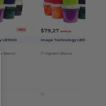
$79,27
-80%
-83%
$478,28
y LB9500
Image Technology LB9161
ax Blanco
IT Algodón Blanco