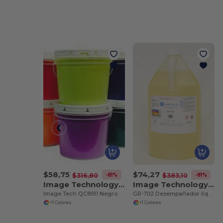
$58,75
$74,27
-81%
-81%
$316,80
$383,10
Image Technology QC8911
Image Technology GR702
Image Tech QC8911 Negro
GR-702 Desempañador líquido
+1 Colores
+1 Colores