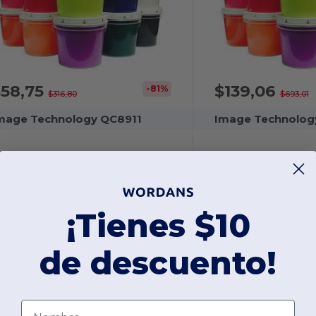
$58,75
$139,06
-81%
$316,80
$693,01
mage Technology QC8911
Image Technolog
mage Tech QC8911 Negro
Image Tech Poly M
¡Tienes $10
de descuento!
Nombre