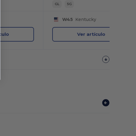
GL
5G
y
W45
Kentucky
culo
Ver artículo