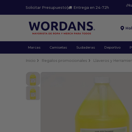
¡N
Solicitar Presupuesto
|
Entrega en 24-72h
Ho
Marcas
Camisetas
Sudaderas
Deportivo
P
Inicio
Regalos promocionales
Llaveros y Herramie