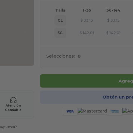
Talla
1-35
36-144
GL
$
33.15
$
33.15
5G
$
142.01
$
142.01
Selecciones:
0
ara tus productos
Agrega
Obtén un pr
Atención
Confiable
esupuesto?