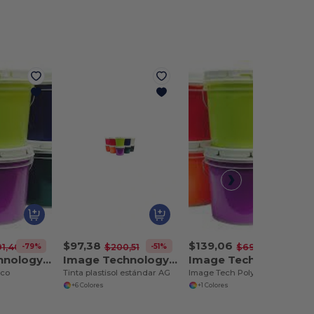
$97,38
$139,06
-79%
-51%
-80%
1,40
$200,51
$693,01
Image Technology LB9215
Image Technology AG
Image Technology LB9500
nco
Tinta plastisol estándar AG
Image Tech Poly Max Blanco
+6 Colores
+1 Colores