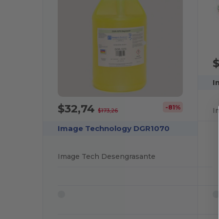
I
$32,74
-81%
I
$173,26
Image Technology DGR1070
Image Tech Desengrasante