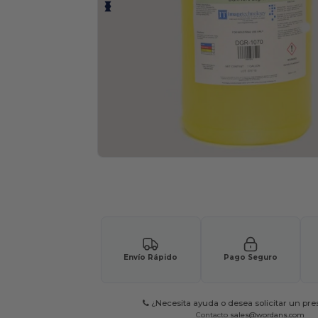
Solicita una cotización personalizada p
Envío Rápido
Pago Seguro
¿Necesita ayuda o desea solicitar un pr
Contacto
sales@wordans.com