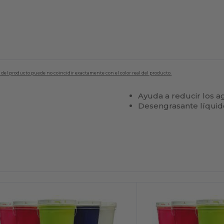
en del producto puede no coincidir exactamente con el color real del producto.
Ayuda a reducir los ag
Desengrasante líquid