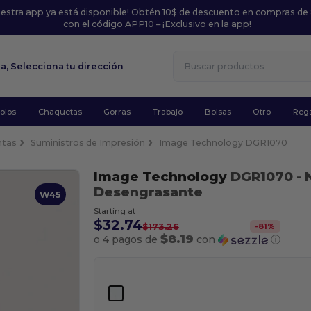
uestra app ya está disponible! Obtén 10$ de descuento en compras de
con el código APP10 – ¡Exclusivo en la app!
la,
Selecciona tu dirección
olos
Chaquetas
Gorras
Trabajo
Bolsas
Otro
Rega
ntas
Suministros de Impresión
Image Technology DGR1070
Image Technology
DGR1070
- 
Desengrasante
W45
Starting at
$32.74
-
81
%
$173.26
$8.19
o 4 pagos de
con
ⓘ