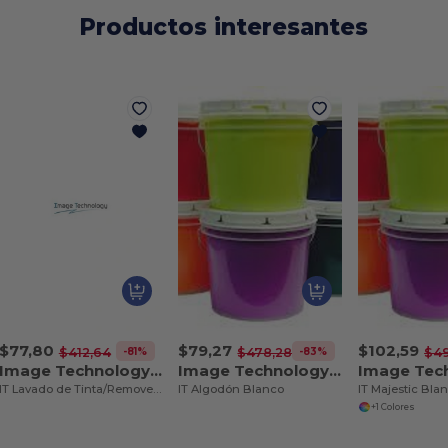
Productos interesantes
$77,80
$79,27
$102,59
-81%
-83%
$412,64
$478,28
$49
Image Technology GR781
Image Technology LB9161
IT Lavado de Tinta/Removedor de Ojeras
IT Algodón Blanco
IT Majestic Bla
+1 Colores