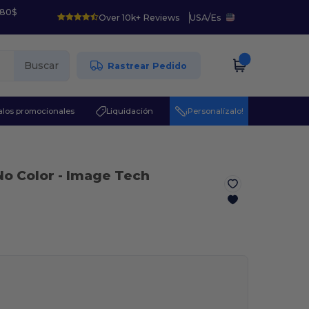
 80$
Over 10k+ Reviews
USA
/
Es
Buscar
Rastrear Pedido
los promocionales
Liquidación
¡Personalízalo!
No Color
- Image Tech