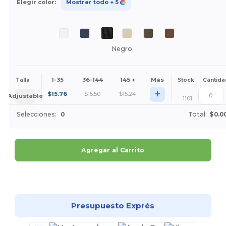
Elegir color:
Mostrar todo
+ 5
Negro
1-35
36-144
145 +
Más
Talla
Stock
Cantida
+
$
15.76
$
15.50
$
15.24
Adjustable
1101
Selecciones:
0
Total:
$0.0
Agregar al Carrito
¡Personalízalo!
Presupuesto Exprés