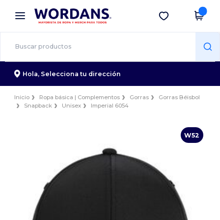
×
App de Wordans
Descargar app
¡Mejores precios en app!
Hola,
Selecciona tu dirección
Inicio
Ropa básica | Complementos
Gorras
Gorras Béisbol
Snapback
Unisex
Imperial 6054
W52