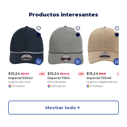
Productos interesantes
$15,24
$15,24
$15,24
$21,34
$20,42
$19,51
-29%
-25%
-22%
Imperial 5054U
Imperial 7054
Imperial 7054N
La gorra Harrison
Gorra de piloto
La gorra independiente
+5 Colores
+23 Colores
+7 Colores
Mostrar todo