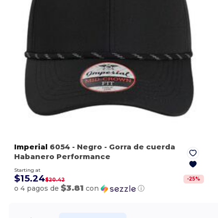
Imperial
6054
- Negro
- Gorra de cuerda
Habanero Performance
Starting at
$15.24
-
25
%
$20.42
$3.81
o 4 pagos de
con
ⓘ