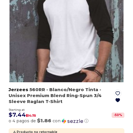
Jerzees
560RR
- Blanco/Negro Tinta
-
Unisex Premium Blend Ring-Spun 3/4
Sleeve Raglan T-Shirt
Starting at
$7.44
-
50
%
$14.75
$1.86
o 4 pagos de
con
ⓘ
⚠️ Producto no retornable