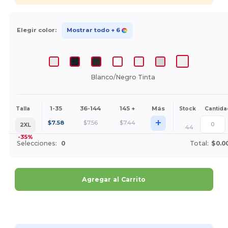
Elegir color:
Mostrar todo
+ 6
Blanco/Negro Tinta
1-35
36-144
145 +
Más
Talla
Stock
Cantida
+
$
7.58
$
7.56
$
7.44
2XL
44
-35%
Selecciones:
0
Total:
$0.0
Agregar al Carrito
¡Personalízalo!