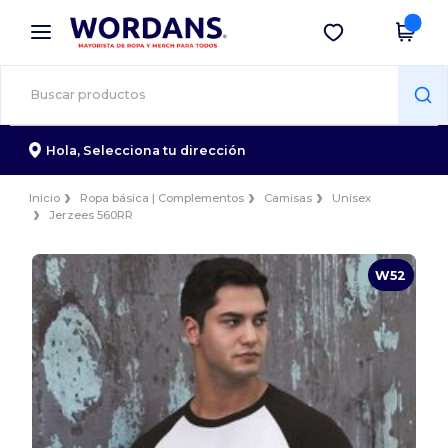
×
App de Wordans
Descargar app
¡Mejores precios en app!
Hola,
Selecciona tu dirección
Inicio
Ropa básica | Complementos
Camisas
Unisex
Jerzees 560RR
W52