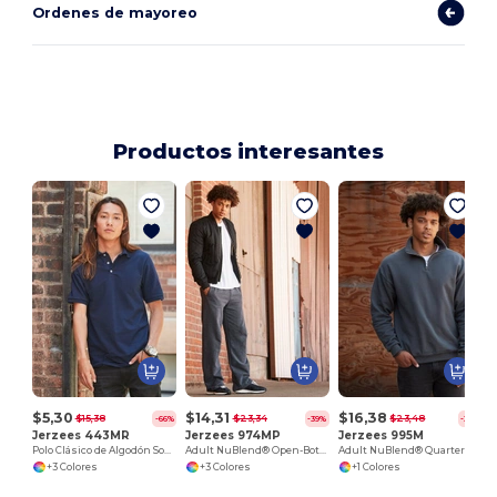
Ordenes de mayoreo
Productos interesantes
$5,30
$14,31
$16,38
$15,38
$23,34
$23,48
-66%
-39%
-30%
Jerzees 443MR
Jerzees 974MP
Jerzees 995M
Polo Clásico de Algodón Sostenible para Adultos
Adult NuBlend® Open-Bottom Fleece Sweatpants
Adult NuBlend® Quarter-Zip Cadet Collar Sweatshirt
+3 Colores
+3 Colores
+1 Colores