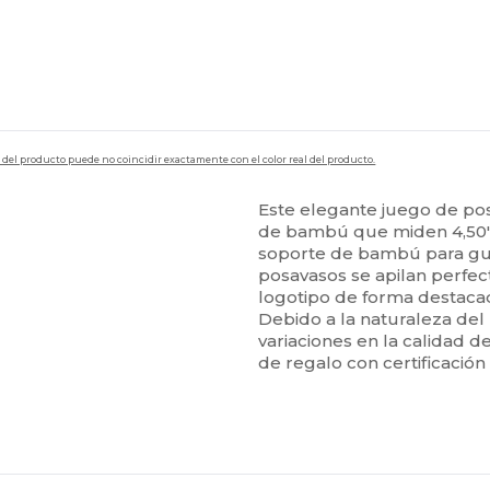
en del producto puede no coincidir exactamente con el color real del producto.
Este elegante juego de po
de bambú que miden 4,50''
soporte de bambú para gua
posavasos se apilan perfe
logotipo de forma destaca
Debido a la naturaleza de
variaciones en la calidad 
de regalo con certificación