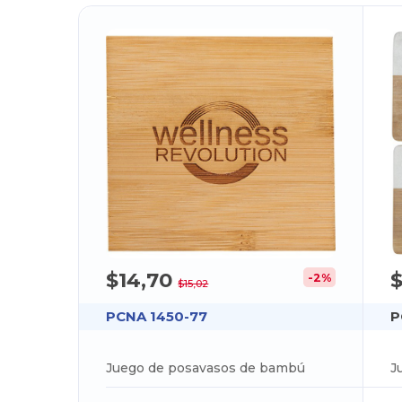
$14,70
$
-2%
$15,02
PCNA 1450-77
P
Juego de posavasos de bambú