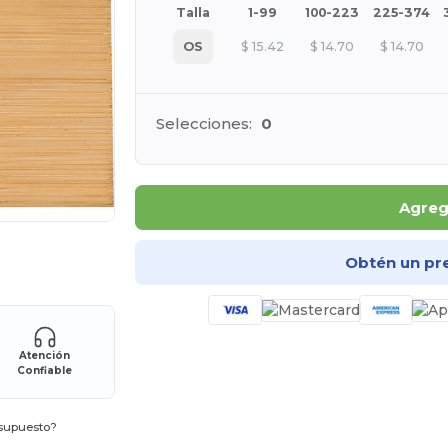
Talla
1-99
100-223
225-374
OS
$
15.42
$
14.70
$
14.70
Selecciones:
0
Agrega
ara tus productos
Obtén un pr
Atención
Confiable
esupuesto?