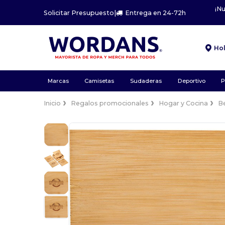
¡N
Solicitar Presupuesto
|
Entrega en 24-72h
Ho
Marcas
Camisetas
Sudaderas
Deportivo
P
Inicio
Regalos promocionales
Hogar y Cocina
B