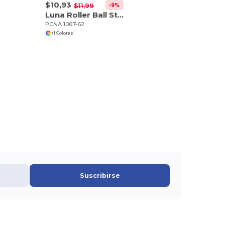
$10,93
-9%
$11,99
Luna Roller Ball Stylus
PCNA 1067-62
+1 Colores
Suscribirse