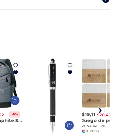
$19,11
-6%
-6%
02
$20,40
Mochila Graphite Slim para ordenador de 15
Juego de posavasos de mármol y bambú
PCNA 1401-20
+1 Colores