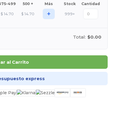
375-499
500 +
Más
Stock
Cantidad
+
$
14.70
$
14.70
999+
Total:
$0.00
r al Carrito
esupuesto express