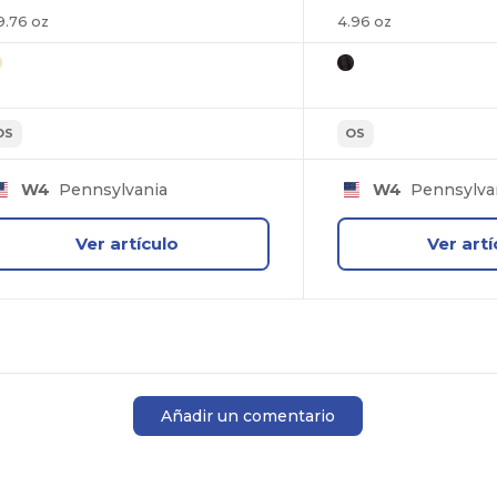
9.76 oz
4.96 oz
OS
OS
W4
Pennsylvania
W4
Pennsylva
Ver artículo
Ver artí
Añadir un comentario