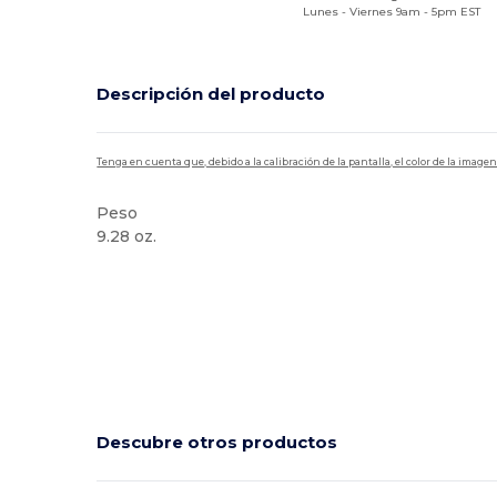
Lunes - Viernes 9am - 5pm EST
Descripción del producto
Tenga en cuenta que, debido a la calibración de la pantalla, el color de la imag
Peso
9.28 oz.
Alto stock
Descubre otros productos