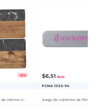
$6,51
-13%
-1%
$6,59
PCNA 1033-94
Juego de posavasos de mármol negro y madera
Juego de cubiertos de fibra de bambú