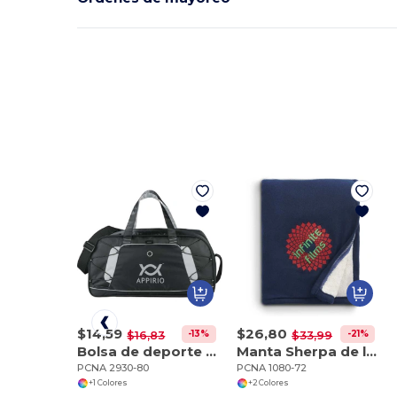
$14,59
$26,80
-13%
-21%
$16,83
$33,99
Bolsa de deporte Shockwave 19
Manta Sherpa de lana a cuadros
PCNA 2930-80
PCNA 1080-72
+1 Colores
+2 Colores