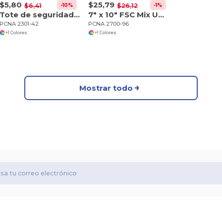
$5,80
$25,79
-10%
-1%
$6,41
$26,12
Tote de seguridad transparente con cremallera Game Day
7" x 10" FSC Mix Uptown Diario de Piel Rellenable
PCNA 2301-42
PCNA 2700-96
+1 Colores
+1 Colores
Mostrar todo