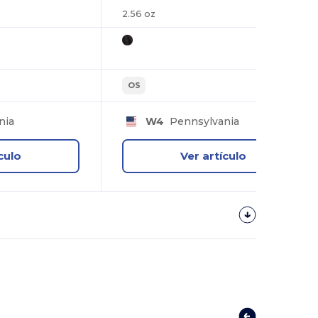
2.56 oz
OS
nia
W4
Pennsylvania
culo
Ver artículo