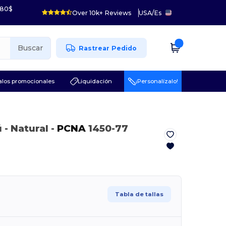
 80$
Over 10k+ Reviews
USA
/
Es
Buscar
Rastrear Pedido
los promocionales
Liquidación
¡Personalízalo!
ú
- Natural
-
PCNA
1450-77
Tabla de tallas