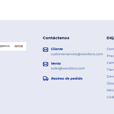
Contáctenos
Déj
Cliente
Cent
customerservice@wordans.com
Prec
Cami
Venta
sales@wordans.com
Tien
Dev
Rastreo de pedido
Glos
Mét
Cód