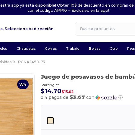
uestra app ya está disponible! Obtén 10$ de descuento en compras de
con el código APP10 – ¡Exclusivo en la app!
la,
Selecciona tu dirección
olos
Chaquetas
Gorras
Trabajo
Bolsas
Otro
Rega
ebidas
PCNA 1450-77
Juego de posavasos de bamb
W4
Starting at
$14.70
$15.02
$3.67
o 4 pagos de
con
ⓘ