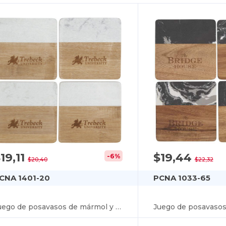
19,11
$19,44
-6%
$20,40
$22,32
CNA 1401-20
PCNA 1033-65
Juego de posavasos de mármol y bambú