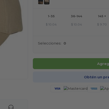
1-35
36-144
145 +
$
10.04
$
10.04
$
9.70
Selecciones:
0
Agrega
Obtén un pr
e AQUÍ!