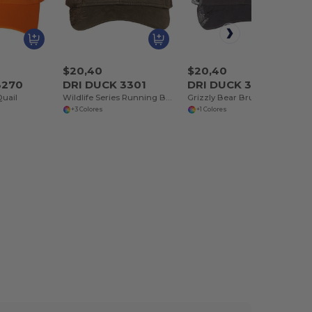
$20,40
$20,40
3270
DRI DUCK 3301
DRI DUCK 3319
uail
Wildlife Series Running Buck
Grizzly Bear Brushed Twill Cap
+3 Colores
+1 Colores