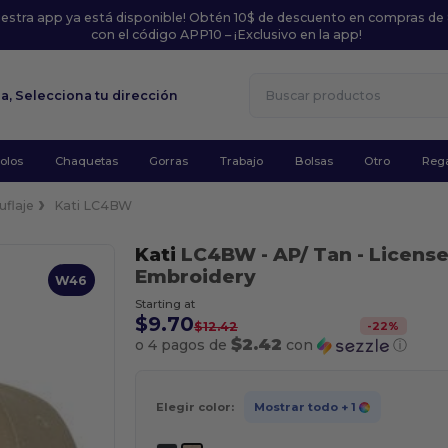
uestra app ya está disponible! Obtén 10$ de descuento en compras de
con el código APP10 – ¡Exclusivo en la app!
la,
Selecciona tu dirección
olos
Chaquetas
Gorras
Trabajo
Bolsas
Otro
Rega
flaje
Kati LC4BW
Kati
LC4BW
- AP/ Tan
- Licens
Embroidery
W46
Starting at
$9.70
-
22
%
$12.42
$2.42
o 4 pagos de
con
ⓘ
Elegir color:
Mostrar todo
+ 1