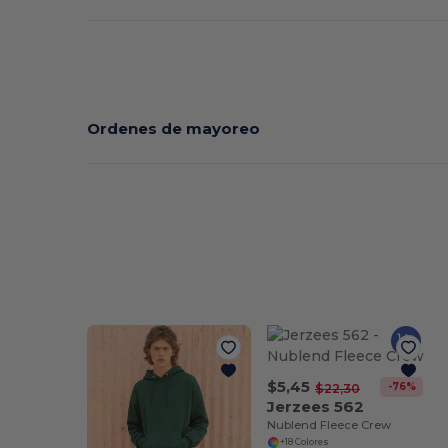
Ordenes de mayoreo
$5,45
-76%
$22,30
Jerzees 562
Nublend Fleece Crew
+18 Colores