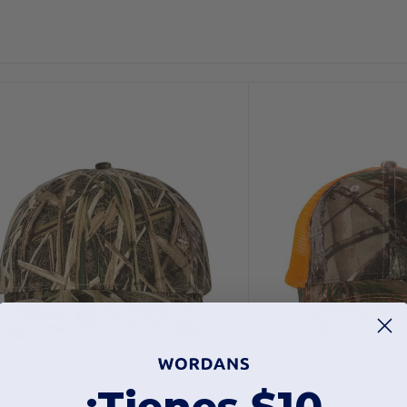
Personalízalo!
¡Personalízalo!
¡Tienes $10