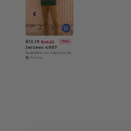
$12,19
-74%
$46,52
Jerzees 4997
Sudadera con Capucha de Fleece NuBlend® 50/50
+9 Colores