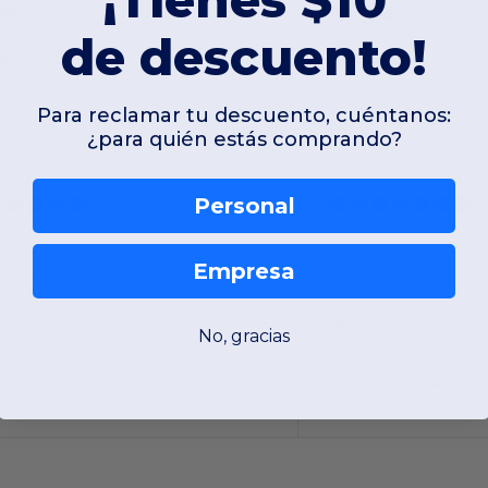
$6,03
$5,54
-22%
$7,72
$7,05
de descuento!
ati LC15V
Kati LC5M
Para reclamar tu descuento, cuéntanos:
icensed Camo Cap With Velcro®
¿para quién estás comprando?
Personal
Empresa
Adjustable
Adjustable
W3
Texas
W52
Kansas
No, gracias
Ver artículo
Ver artí