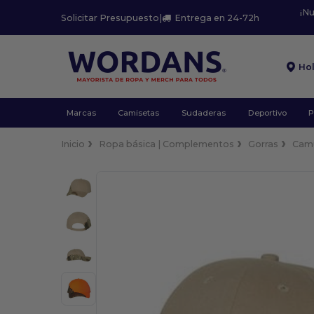
¡N
Solicitar Presupuesto
|
Entrega en 24-72h
Ho
Marcas
Camisetas
Sudaderas
Deportivo
P
Inicio
Ropa básica | Complementos
Gorras
Camu