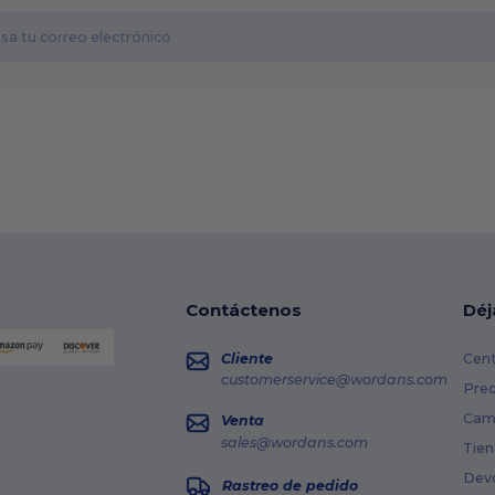
Contáctenos
Déj
Cliente
Cent
customerservice@wordans.com
Prec
Cami
Venta
sales@wordans.com
Tien
Dev
Rastreo de pedido