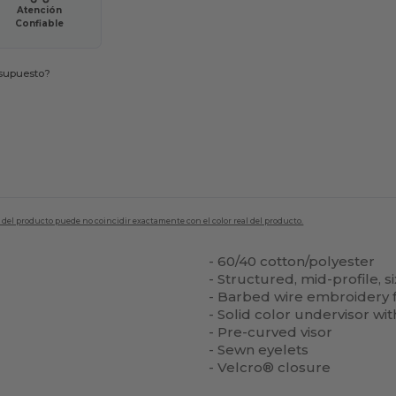
Atención
Confiable
esupuesto?
en del producto puede no coincidir exactamente con el color real del producto.
- 60/40 cotton/polyester
- Structured, mid-profile, s
- Barbed wire embroidery f
- Solid color undervisor wi
- Pre-curved visor
- Sewn eyelets
- Velcro® closure