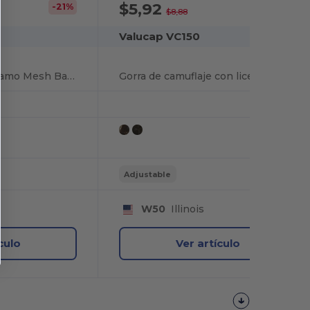
$5,92
-21%
-33%
$8,88
Valucap VC150
Gorra con licencia Camo Mesh Back
Gorra de camuflaje con licencia
Adjustable
W50
Illinois
culo
Ver artículo