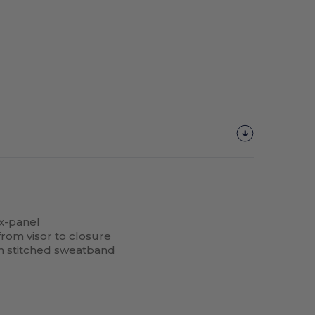
ix-panel
rom visor to closure
th stitched sweatband