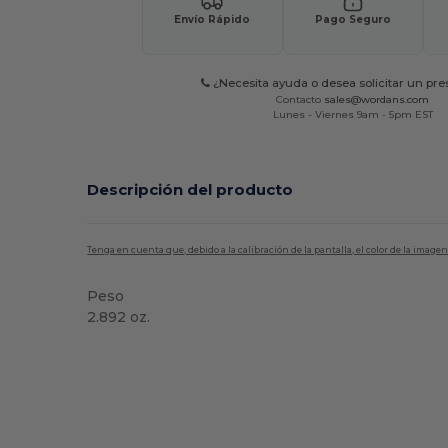
Envío Rápido
Pago Seguro
¿Necesita ayuda o desea solicitar un pr
Contacto
sales@wordans.com
Lunes - Viernes 9am - 5pm EST
Descripción del producto
Tenga en cuenta que, debido a la calibración de la pantalla, el color de la imag
Peso
2.892 oz.
Alto stock
Personalizable