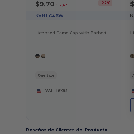
$9,70
-22%
$12,42
Kati LC4BW
K
Licensed Camo Cap with Barbed Wire Embroidery
L
One Size
W3
Texas
Reseñas de Clientes del Producto