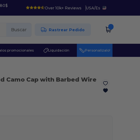
 80$
Over 10k+ Reviews
USA
/
Es
Buscar
Rastrear Pedido
los promocionales
Liquidación
¡Personalízalo!
ed Camo Cap with Barbed Wire