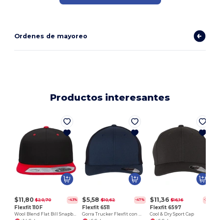
Ordenes de mayoreo
Productos interesantes
F
$11,80
$5,58
$11,36
$20,70
$10,62
$16,16
-43%
-47%
-30%
Flexfit 110F
Flexfit 6511
Flexfit 6597
Wool Blend Flat Bill Snapback Cap
Gorra Trucker Flexfit con Malla y Comodidad
Cool & Dry Sport Cap