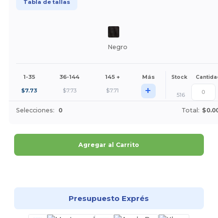
Tabla de tallas
Negro
1-35
36-144
145 +
Más
Stock
Cantida
+
$
7.73
$
7.73
$
7.71
516
Selecciones:
0
Total:
$0.0
Agregar al Carrito
¡Personalízalo!
Presupuesto Exprés