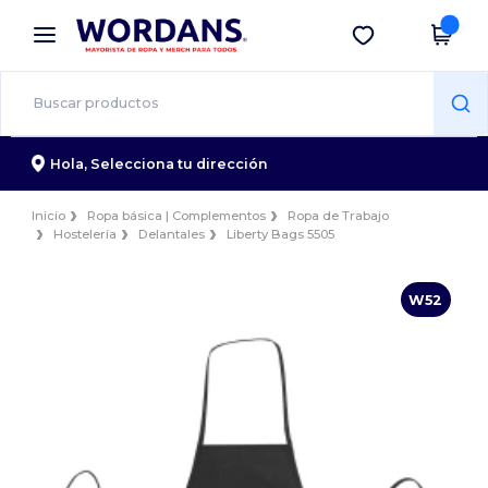
×
App de Wordans
Descargar app
¡Mejores precios en app!
Hola,
Selecciona tu dirección
Inicio
Ropa básica | Complementos
Ropa de Trabajo
Hostelería
Delantales
Liberty Bags 5505
W52