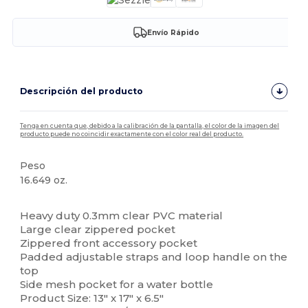
Envío Rápido
Descripción del producto
Tenga en cuenta que, debido a la calibración de la pantalla, el color de la imagen del
producto puede no coincidir exactamente con el color real del producto.
Peso
16.649 oz.
Personalizable
Heavy duty 0.3mm clear PVC material
Large clear zippered pocket
Zippered front accessory pocket
Padded adjustable straps and loop handle on the
top
Side mesh pocket for a water bottle
Product Size: 13" x 17" x 6.5"