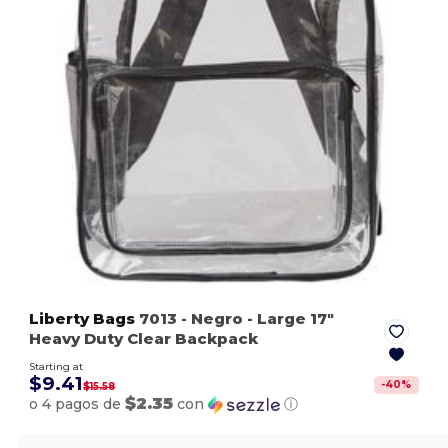
Liberty Bags
7013
- Negro
- Large 17"
Heavy Duty Clear Backpack
Starting at
$9.41
-
40
%
$15.58
$2.35
o 4 pagos de
con
ⓘ