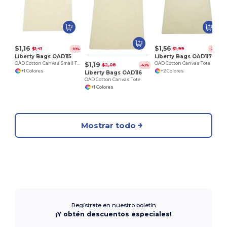
$1,16
$1,56
$1,41
$1,99
-18%
-22%
Liberty Bags OAD115
Liberty Bags OAD117
$1,19
OAD Cotton Canvas Small Tote
OAD Cotton Canvas Tote
$2,08
-43%
+1 Colores
+2 Colores
Liberty Bags OAD116
OAD Cotton Canvas Tote
+1 Colores
Mostrar todo
Regístrate en nuestro boletín
¡Y obtén descuentos especiales!