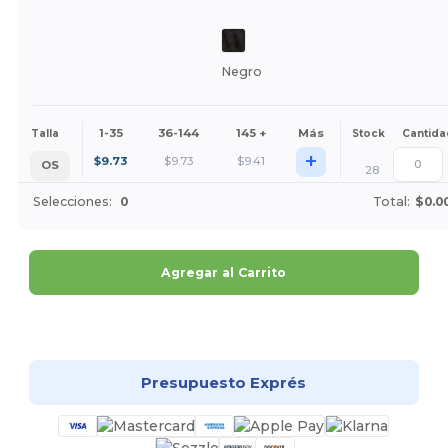
Negro
1-35
36-144
145 +
Más
Talla
Stock
Cantida
+
$
9.73
$
9.73
$
9.41
OS
28
Selecciones:
0
Total:
$0.0
Agregar al Carrito
¡Personalízalo!
Presupuesto Exprés