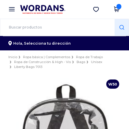
×
App de Wordans
Descargar app
¡Mejores precios en app!
Hola,
Selecciona tu dirección
Inicio
Ropa básica | Complementos
Ropa de Trabajo
Ropa de Construcción & High - Vis
Bags
Unisex
Liberty Bags 7013
W50