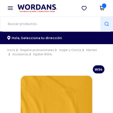
×
App de Wordans
Descargar app
¡Mejores precios en app!
Hola,
Selecciona tu dirección
Inicio
Regalos promocionales
Hogar y Cocina
Mantas
Accesorios
Egotier BSHL
W54