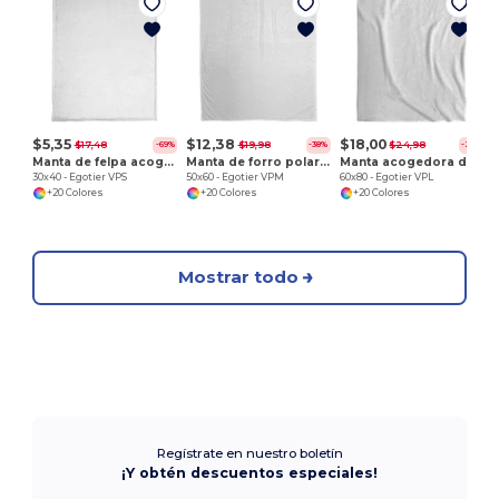
$5,35
$12,38
$18,00
$17,48
$19,98
$24,98
-69%
-38%
-28%
Manta de felpa acogedora
Manta de forro polar afelpada y acogedora
Manta acogedora de forro polar afelpado
30x40 - Egotier VPS
50x60 - Egotier VPM
60x80 - Egotier VPL
+20 Colores
+20 Colores
+20 Colores
Mostrar todo
Regístrate en nuestro boletín
¡Y obtén descuentos especiales!