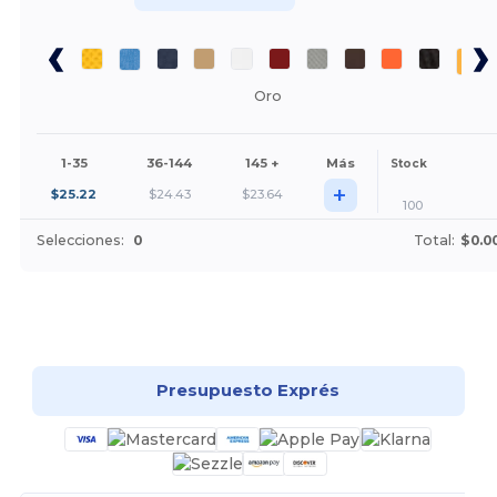
Oro
1-35
36-144
145 +
Más
Stock
+
$
25.22
$
24.43
$
23.64
100
Selecciones:
0
Total:
$0.0
¡Personalízalo!
Presupuesto Exprés