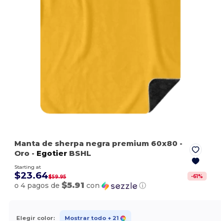
Manta de sherpa negra premium 60x80
-
Oro
-
Egotier
BSHL
Starting at
$23.64
-
61
%
$59.95
$5.91
o 4 pagos de
con
ⓘ
Elegir color:
Mostrar todo
+ 21