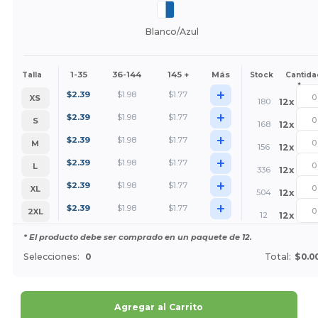
Blanco/Azul
1-35
36-144
145 +
Más
Talla
Stock
Cantida
*
+
$
2.39
$
1.98
$
1.77
XS
180
12
x
+
$
2.39
$
1.98
$
1.77
S
168
12
x
+
$
2.39
$
1.98
$
1.77
M
156
12
x
+
$
2.39
$
1.98
$
1.77
L
336
12
x
+
$
2.39
$
1.98
$
1.77
XL
504
12
x
+
$
2.39
$
1.98
$
1.77
2XL
12
12
x
* El producto debe ser comprado en un paquete de 12.
Selecciones:
0
Total:
$0.0
Agregar al Carrito