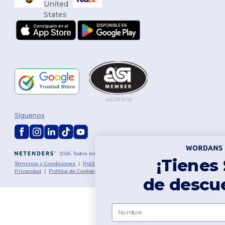
Síguenos
2026. Todos los derechos reservados
¡Tienes $10
Términos y Condiciones
|
Política de personalización
|
Política de
Privacidad
|
Política de Cookies
|
Mapa del sitio
de descuento!
Nombre