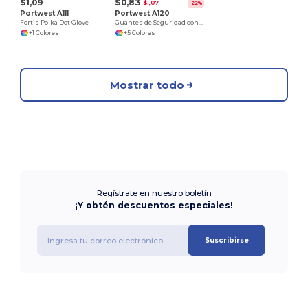
$1,09
$0,83
$1,07
-22%
Portwest A111
Portwest A120
Fortis Polka Dot Glove
Guantes de Seguridad con Palma de PU
+1 Colores
+5 Colores
Mostrar todo
Regístrate en nuestro boletín
¡Y obtén descuentos especiales!
Suscribirse