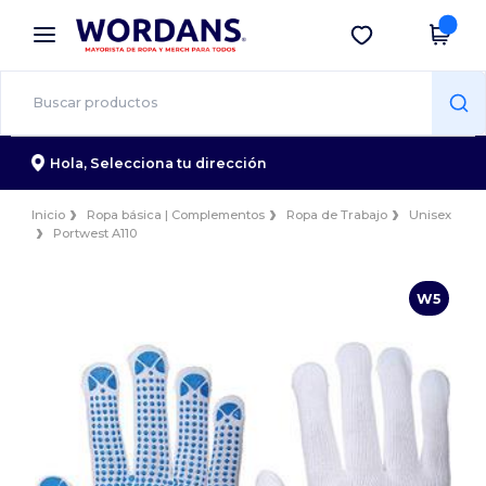
×
App de Wordans
Descargar app
¡Mejores precios en app!
Hola,
Selecciona tu dirección
Inicio
Ropa básica | Complementos
Ropa de Trabajo
Unisex
Portwest A110
W5