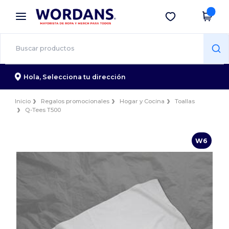
×
App de Wordans
Descargar app
¡Mejores precios en app!
Hola,
Selecciona tu dirección
Inicio
Regalos promocionales
Hogar y Cocina
Toallas
Q-Tees T500
W6