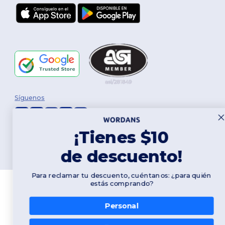
Síguenos
¡Tienes $10
2026. Todos los derechos reservados
Términos y Condiciones
|
Política de personalización
|
Política de
de descuento!
Privacidad
|
Política de Cookies
|
Mapa del sitio
Para reclamar tu descuento, cuéntanos: ¿para quién
estás comprando?
Personal