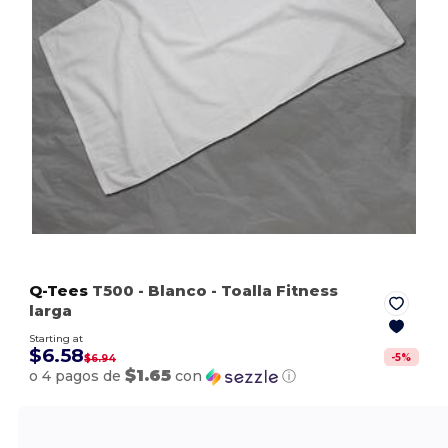
Q-Tees
T500
- Blanco
- Toalla Fitness
larga
Starting at
$6.58
-
5
%
$6.94
$1.65
o 4 pagos de
con
ⓘ