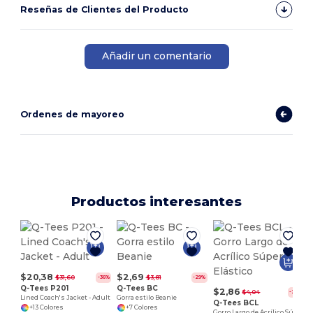
Reseñas de Clientes del Producto
Añadir un comentario
Ordenes de mayoreo
Productos interesantes
W
$20,38
$2,69
$31,60
$3,81
-36%
-29%
Q-Tees P201
Q-Tees BC
$2,86
$4,04
-29%
Lined Coach's Jacket - Adult
Gorra estilo Beanie
Q-Tees BCL
+13 Colores
+7 Colores
Gorro Largo de Acrílico Súper Elástico