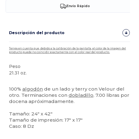
Envío Rápido
Descripción del producto
Tenga en cuenta que, debido a la calibración de la pantalla, el color de la imagen del
producto puede no coincidir exactamente con el color real del producto.
Peso
21.31 oz.
Alto stock
100%
algodón
de un lado y terry con Velour del
otro. Terminaciones con
dobladillo
. 7.00 libras por
docena apróximadamente.
Tamaño: 24" x 42"
Tamaño de impresión: 17" x 17"
Caso: 8 Dz