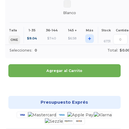
Blanco
1-35
36-144
145 +
Más
Talla
Stock
Cantida
+
$
9.04
$
7.40
$
6.58
ONE
6731
Selecciones:
0
Total:
$0.0
Agregar al Carrito
¡Personalízalo!
Presupuesto Exprés