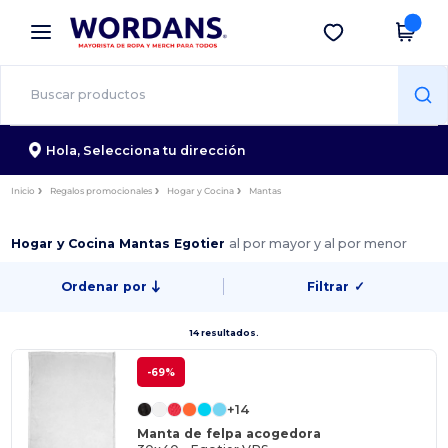
×
App de Wordans
Descargar app
¡Mejores precios en app!
Hola,
Selecciona tu dirección
Inicio
Regalos promocionales
Hogar y Cocina
Mantas
Hogar y Cocina Mantas Egotier
al por mayor y al por menor
Ordenar por
Filtrar
✓
14 resultados.
-69%
+14
Manta de felpa acogedora