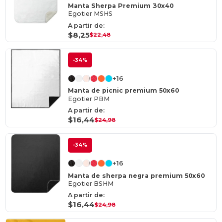
Manta Sherpa Premium 30x40
Egotier MSHS
A partir de:
$8,25
$22,48
-34%
+16
Manta de picnic premium 50x60
Egotier PBM
A partir de:
$16,44
$24,98
-34%
+16
Manta de sherpa negra premium 50x60
Egotier BSHM
A partir de:
$16,44
$24,98