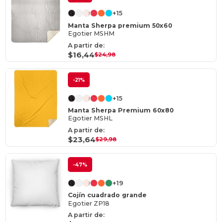
+15
Manta Sherpa premium 50x60
Egotier MSHM
A partir de:
$16,44
$24,98
-21%
+15
Manta Sherpa Premium 60x80
Egotier MSHL
A partir de:
$23,64
$29,98
-47%
+19
Cojín cuadrado grande
Egotier ZP18
A partir de: