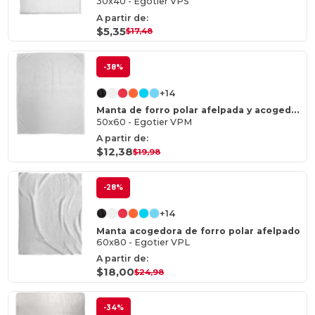
30x40 - Egotier VPS
A partir de:
$5,35
$17,48
-38%
+14
Manta de forro polar afelpada y acogedora
50x60 - Egotier VPM
A partir de:
$12,38
$19,98
-28%
+14
Manta acogedora de forro polar afelpado
60x80 - Egotier VPL
A partir de:
$18,00
$24,98
-34%