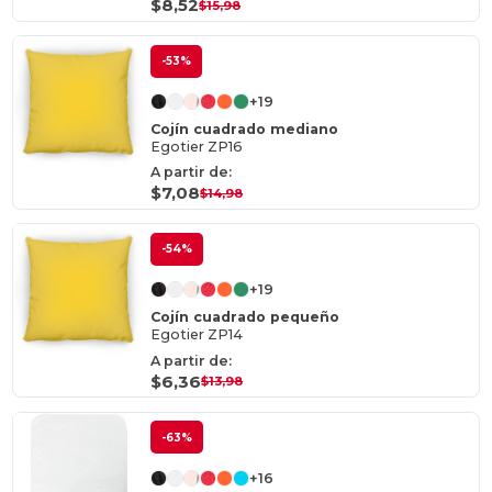
$8,52
$15,98
-53%
+19
Cojín cuadrado mediano
Egotier ZP16
A partir de:
$7,08
$14,98
-54%
+19
Cojín cuadrado pequeño
Egotier ZP14
A partir de:
$6,36
$13,98
-63%
+16