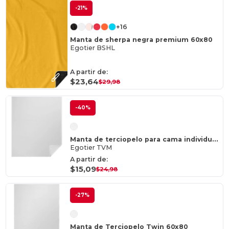
-21%
+16
Manta de sherpa negra premium 60x80
Egotier BSHL
A partir de:
$23,64
$29,98
-40%
Manta de terciopelo para cama individual 50x60
Egotier TVM
A partir de:
$15,09
$24,98
-27%
Manta de Terciopelo Twin 60x80