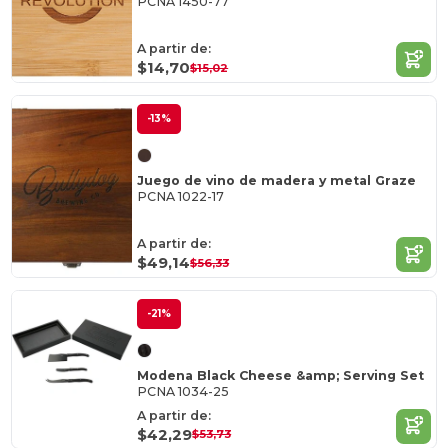
PCNA 1450-77
A partir de:
$14,70
$15,02
-13%
Juego de vino de madera y metal Graze
PCNA 1022-17
A partir de:
$49,14
$56,33
-21%
Modena Black Cheese &amp; Serving Set
PCNA 1034-25
A partir de:
$42,29
$53,73