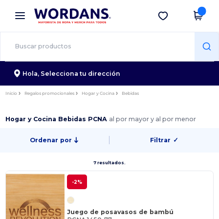
×
App de Wordans
Descargar app
¡Mejores precios en app!
Hola,
Selecciona tu dirección
Inicio
Regalos promocionales
Hogar y Cocina
Bebidas
Hogar y Cocina Bebidas PCNA
al por mayor y al por menor
Ordenar por
Filtrar
✓
7 resultados.
-2%
Juego de posavasos de bambú