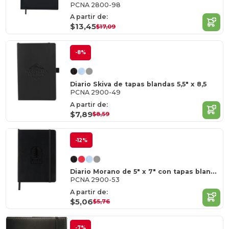
PCNA 2800-98
A partir de:
$13,45
$17,09
-8%
Diario Skiva de tapas blandas 5,5" x 8,5
PCNA 2900-49
A partir de:
$7,89
$8,59
-12%
Diario Morano de 5" x 7" con tapas blandas y reciclado FSC
PCNA 2900-53
A partir de:
$5,06
$5,76
-7%