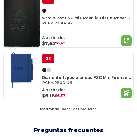
5.25" x 7.5" FSC Mix Revello Diario Recargable
PCNA 2700-66
A partir de:
$7,85
$8,45
-3%
Diario de tapas blandas FSC Mix Firenze de 5" x 7
PCNA 2800-46
A partir de:
$6,18
$6,37
Mostrando Todos Los Productos.
Preguntas frecuentes