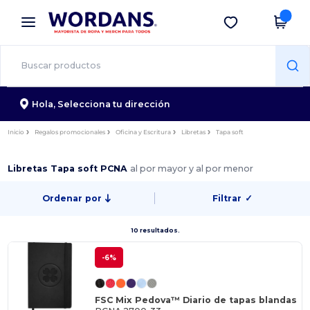
×
App de Wordans
Descargar app
¡Mejores precios en app!
Hola,
Selecciona tu dirección
Inicio
Regalos promocionales
Oficina y Escritura
Libretas
Tapa soft
Libretas Tapa soft PCNA
al por mayor y al por menor
Ordenar por
Filtrar
✓
10 resultados.
-6%
FSC Mix Pedova™ Diario de tapas blandas