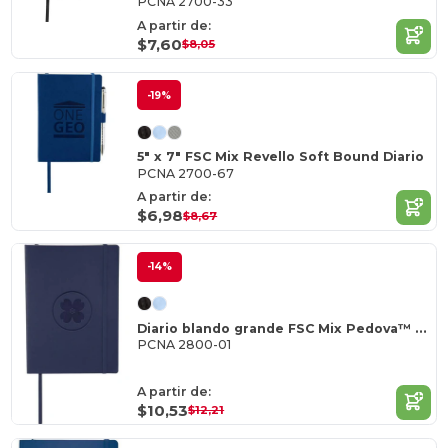
PCNA 2700-33
A partir de:
$7,60
$8,05
-19%
5" x 7" FSC Mix Revello Soft Bound Diario
PCNA 2700-67
A partir de:
$6,98
$8,67
-14%
Diario blando grande FSC Mix Pedova™ de 6,75 x 9,5 pulgadas
PCNA 2800-01
A partir de:
$10,53
$12,21