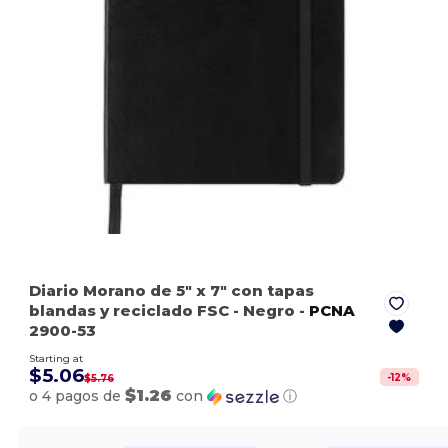
Diario Morano de 5" x 7" con tapas
blandas y reciclado FSC
- Negro
-
PCNA
2900-53
Starting at
$5.06
-
12
%
$5.76
$1.26
o 4 pagos de
con
ⓘ