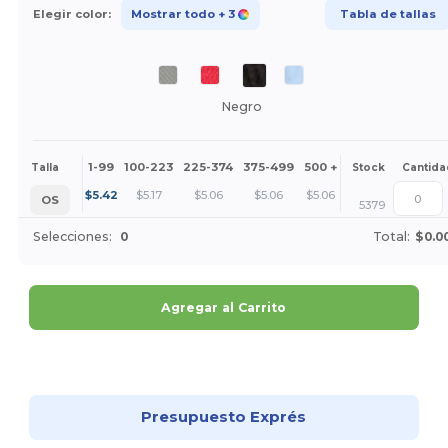
Elegir color:
Mostrar todo
+ 3
Tabla de tallas
Negro
1-99
100-223
225-374
375-499
500 +
Más
Talla
Stock
Cantida
+
$
5.42
$
5.17
$
5.06
$
5.06
$
5.06
OS
5379
Selecciones:
0
Total:
$0.0
Agregar al Carrito
¡Personalízalo!
Presupuesto Exprés