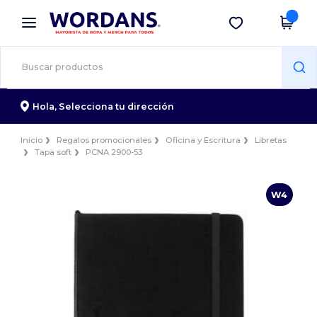
×
App de Wordans
Descargar app
¡Mejores precios en app!
Hola,
Selecciona tu dirección
Inicio
Regalos promocionales
Oficina y Escritura
Libretas
Tapa soft
PCNA 2900-53
W4