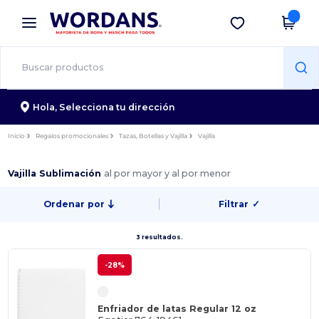
×
App de Wordans
Descargar app
¡Mejores precios en app!
Hola,
Selecciona tu dirección
Inicio
Regalos promocionales
Tazas, Botellas y Vajilla
Vajilla
Vajilla Sublimación
al por mayor y al por menor
Ordenar por
Filtrar
✓
3 resultados.
-28%
Enfriador de latas Regular 12 oz