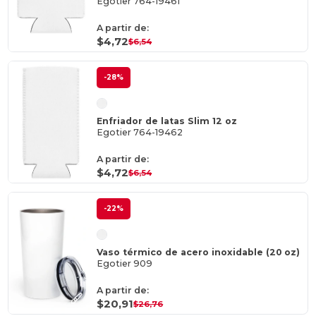
Egotier 764-19461
A partir de:
$4,72
$6,54
-28%
Enfriador de latas Slim 12 oz
Egotier 764-19462
A partir de:
$4,72
$6,54
-22%
Vaso térmico de acero inoxidable (20 oz)
Egotier 909
A partir de:
$20,91
$26,76