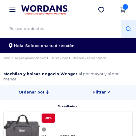
×
App de Wordans
Descargar app
¡Mejores precios en app!
Hola,
Selecciona tu dirección
Inicio
Regalos promocionales
Bolsas y Viaje
Mochilas y bolsas negocio
Mochilas y bolsas negocio Wenger
al por mayor y al por
menor
Ordenar por
Filtrar
✓
5 resultados.
-10%