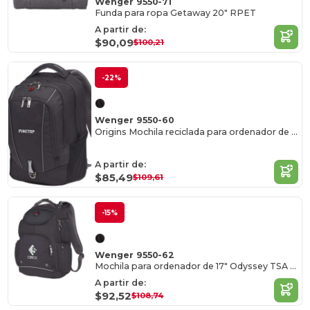
Wenger 9550-71
Funda para ropa Getaway 20" RPET
A partir de:
$90,09
$100,21
-22%
Wenger 9550-60
Origins Mochila reciclada para ordenador de 15
A partir de:
$85,49
$109,61
-15%
Wenger 9550-62
Mochila para ordenador de 17" Odyssey TSA Recycled
A partir de:
$92,52
$108,74