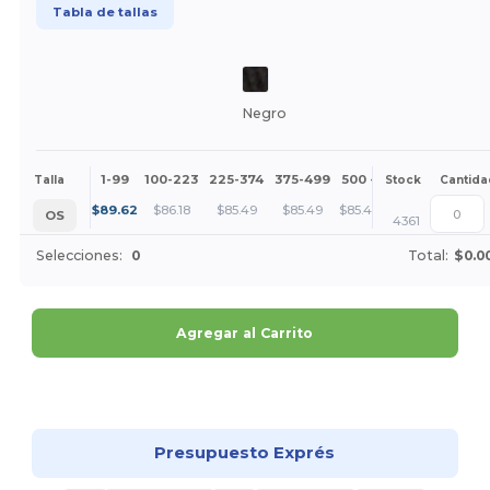
Tabla de tallas
Negro
1-99
100-223
225-374
375-499
500 +
Más
Talla
Stock
Cantida
+
$
89.62
$
86.18
$
85.49
$
85.49
$
85.49
OS
4361
Selecciones:
0
Total:
$0.0
Agregar al Carrito
¡Personalízalo!
Presupuesto Exprés