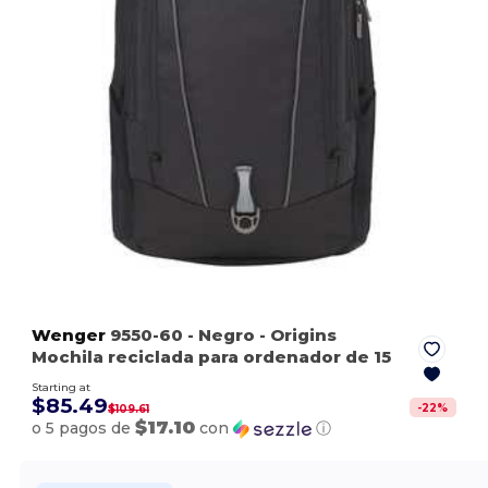
Wenger
9550-60
- Negro
- Origins
Mochila reciclada para ordenador de 15
Starting at
$85.49
-
22
%
$109.61
$17.10
o 5 pagos de
con
ⓘ