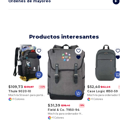
Ordenes de mayoreo
Productos interesantes
$109,73
$52,40
$139,87
$62,26
-22%
-16%
Thule 9020-10
Case Logic 8150-59
Mochila Stravan para portátil de 15
Mochila para ordenador ERA 16
+1 Colores
+1 Colores
$31,39
$38,40
-18%
Field & Co. 7950-94
Mochila para ordenador Hudson de 15
+1 Colores