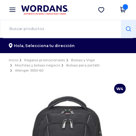
×
App de Wordans
Descargar app
¡Mejores precios en app!
Hola,
Selecciona tu dirección
Inicio
Regalos promocionales
Bolsas y Viaje
Mochilas y bolsas negocio
Bolsas para portátil
Wenger 9550-60
W4