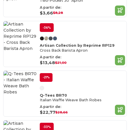
Two-Pocket 30" Apron
A partir de:
$3,66
$8,28
-36%
Artisan Collection by Reprime RP129
Cross Back Barista Apron
A partir de:
$13,48
$21,00
-21%
Q-Tees BR70
Italian Waffle Weave Bath Robes
A partir de:
$22,77
$28,66
-33%