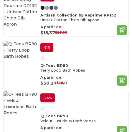
Artisan Collection by Reprime RP132
Unisex Cotton Chino Bib Apron
A partir de:
$15,37
$23,00
-21%
Q-Tees BR80
Terry Loop Bath Robes
A partir de:
$30,27
$38,11
-24%
Q-Tees BR90
Velour Luxurious Bath Robes
A partir de: