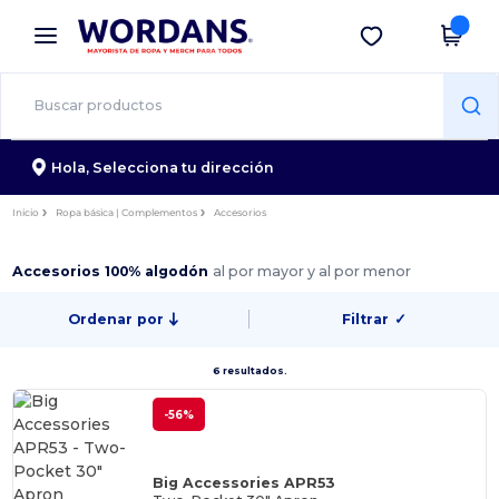
×
App de Wordans
Descargar app
¡Mejores precios en app!
Hola,
Selecciona tu dirección
Inicio
Ropa básica | Complementos
Accesorios
Accesorios 100% algodón
al por mayor y al por menor
Ordenar por
Filtrar
✓
6 resultados.
-56%
Big Accessories APR53