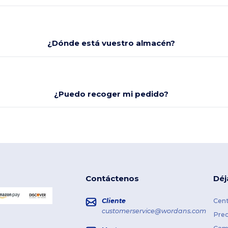
¿Dónde está vuestro almacén?
¿Puedo recoger mi pedido?
Contáctenos
Déj
Cliente
Cent
customerservice@wordans.com
Prec