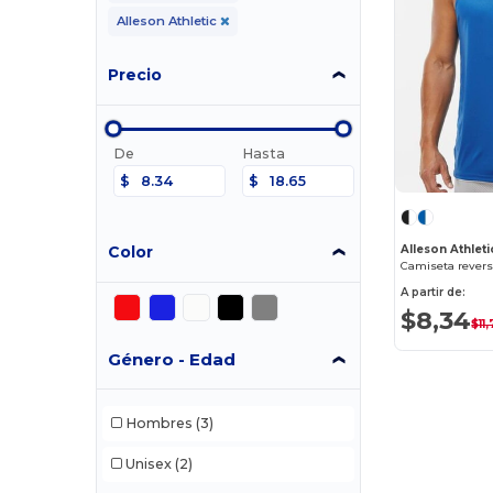
Alleson Athletic
Precio
De
Hasta
$
$
Color
Alleson Athlet
Camiseta revers
A partir de:
$8,34
$11,
Género - Edad
Hombres
(3)
Unisex
(2)