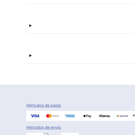
Devon & Jones
(13)
Dri Duck
(7)
Econscious
(1)
GiftRetail
(2)
Gildan
(8)
Hanes
(3)
Harriton
(1)
HighFive
(16)
Holloway
(19)
J. America
(1)
Métodos de pago
Jerzees
(4)
Lane Seven
(1)
Métodos de envío