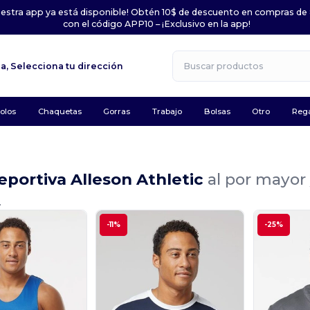
uestra app ya está disponible! Obtén 10$ de descuento en compras de
con el código APP10 – ¡Exclusivo en la app!
la,
Selecciona tu dirección
olos
Chaquetas
Gorras
Trabajo
Bolsas
Otro
Rega
portiva Alleson Athletic
al por mayor
.
-11%
-25%