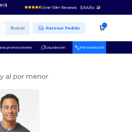
 80$
Over 10k+ Reviews
USA
/
Es
Buscar
Rastrear Pedido
los promocionales
Liquidación
¡Personalízalo!
 y al por menor