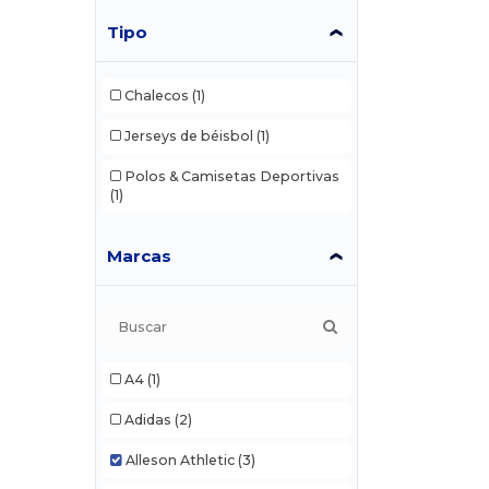
Tipo
Chalecos
(1)
Jerseys de béisbol
(1)
Polos & Camisetas Deportivas
(1)
Marcas
A4
(1)
Adidas
(2)
Alleson Athletic
(3)