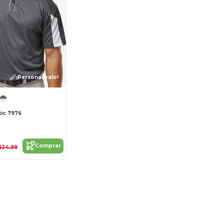
¡Personalízalo!
tic 7976
Comprar
$24,99