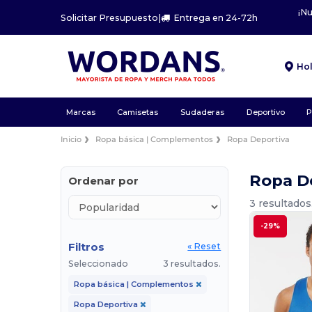
¡N
Solicitar Presupuesto
|
Entrega en 24-72h
Ho
Marcas
Camisetas
Sudaderas
Deportivo
P
Inicio
Ropa básica | Complementos
Ropa Deportiva
Ropa De
Ordenar por
3 resultados
-29%
Filtros
« Reset
Seleccionado
3 resultados.
Ropa básica | Complementos
Ropa Deportiva