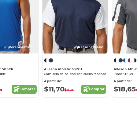
¡Personalízalo!
¡Personalízalo!
ic 506CR
Alleson Athletic 532CJ
Alleson Athle
ible
Camiseta de béisbol con cuello redondo
Placa Striker
A partir de:
A partir de:
$11,70
$18,65
Comprar
Comprar
71
$13,13