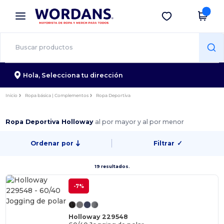
×
App de Wordans
Descargar app
¡Mejores precios en app!
Hola,
Selecciona tu dirección
Inicio
Ropa básica | Complementos
Ropa Deportiva
Ropa Deportiva Holloway
al por mayor y al por menor
Ordenar por
Filtrar
✓
19 resultados.
-7%
Holloway 229548