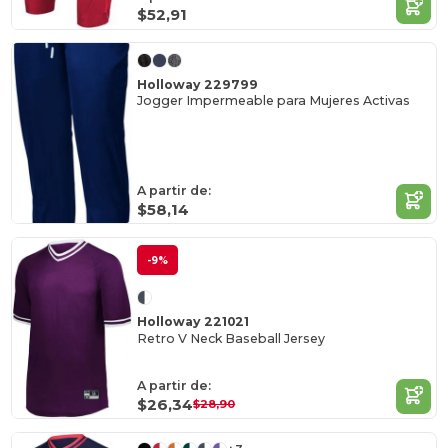
$52,91
Holloway 229799
Jogger Impermeable para Mujeres Activas
A partir de:
$58,14
-9%
Holloway 221021
Retro V Neck Baseball Jersey
A partir de:
$26,34
$28,90