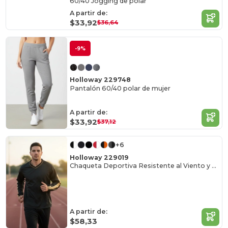
60/40 Jogging de polar
A partir de:
$33,92
$36,64
-9%
Holloway 229748
Pantalón 60/40 polar de mujer
A partir de:
$33,92
$37,12
+6
Holloway 229019
Chaqueta Deportiva Resistente al Viento y Agua
A partir de:
$58,33