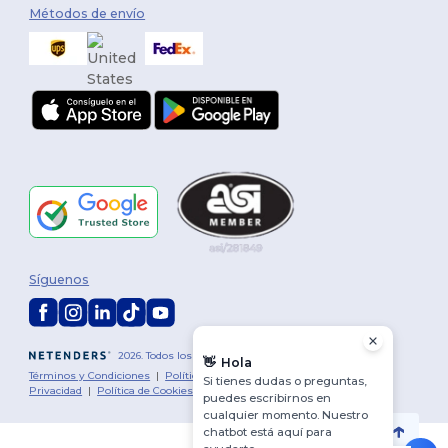
Métodos de envío
Síguenos
2026. Todos los derechos reservados
👋
Hola
Términos y Condiciones
|
Política de personalización
|
Política de
Si tienes dudas o preguntas,
Privacidad
|
Política de Cookies
|
Mapa del sitio
puedes escribirnos en
cualquier momento. Nuestro
chatbot está aquí para