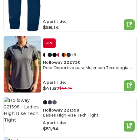
A partir de:
$58,14
-6%
+6
Holloway 222730
Polo Deportivo para Mujer con Tecnología Antienganche
A partir de:
$41,67
$44,34
Holloway 221398
Ladies High Rise Tech Tight
A partir de:
$51,94