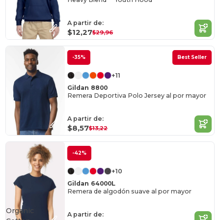
A partir de:
$12,27
$29,96
-35%
Best Seller
+11
Gildan 8800
Remera Deportiva Polo Jersey al por mayor
A partir de:
$8,57
$13,22
-42%
+10
Gildan 64000L
Remera de algodón suave al por mayor
Organic
A partir de: