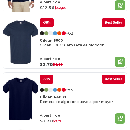
A partir de:
$12,56
$32,00
-38%
Best Seller
+62
Gildan 5000
Gildan 5000: Camiseta de Algodón
A partir de:
$2,76
$4,48
-58%
Best Seller
+53
Gildan 64000
Remera de algodón suave al por mayor
A partir de:
$3,20
$7,70