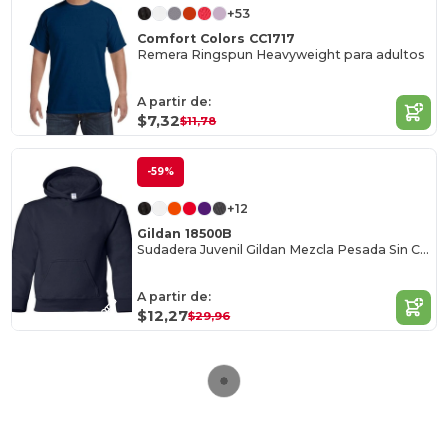
+53
Comfort Colors CC1717
Remera Ringspun Heavyweight para adultos
A partir de:
$7,32
$11,78
-59%
+12
Gildan 18500B
Sudadera Juvenil Gildan Mezcla Pesada Sin Cordón
A partir de:
$12,27
$29,96