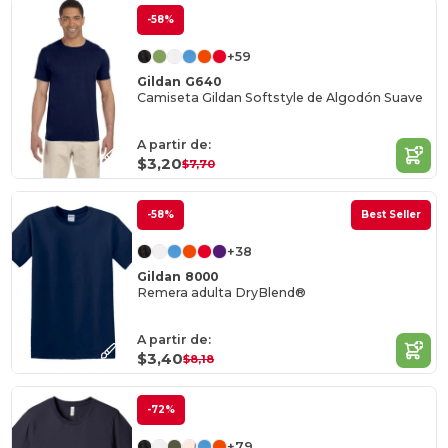
-58%
+59
Gildan G640
Camiseta Gildan Softstyle de Algodón Suave
A partir de:
$3,20
$7,70
-58%
Best Seller
+38
Gildan 8000
Remera adulta DryBlend®
A partir de:
$3,40
$8,18
-72%
+79