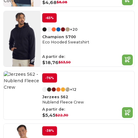
Cotton
$4,68
$8,08
-65%
+20
Champion S700
Eco Hooded Sweatshirt
A partir de:
$18,76
$53,50
-76%
+12
Jerzees 562
Nublend Fleece Crew
A partir de:
$5,45
$22,30
-38%