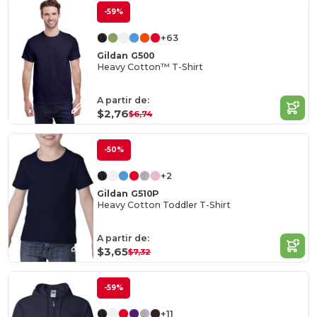
-59%
+63
Gildan G500
Heavy Cotton™ T-Shirt
A partir de:
$2,76
$6,74
-50%
+2
Gildan G510P
Heavy Cotton Toddler T-Shirt
A partir de:
$3,65
$7,32
-59%
+11