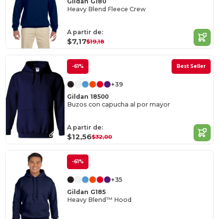
Gildan G180
Heavy Blend Fleece Crew
A partir de:
$7,17
$19,18
-61%
Best Seller
+39
Gildan 18500
Buzos con capucha al por mayor
A partir de:
$12,56
$32,00
-61%
+35
Gildan G185
Heavy Blend™ Hood