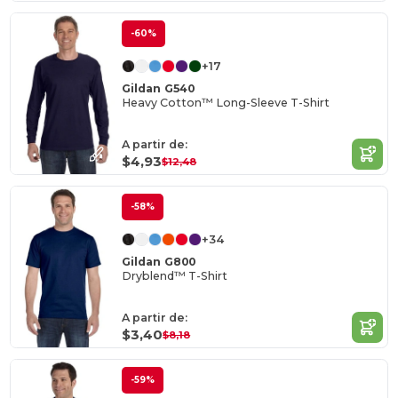
-60%
+17
Gildan G540
Heavy Cotton™ Long-Sleeve T-Shirt
A partir de:
$4,93
$12,48
-58%
+34
Gildan G800
Dryblend™ T-Shirt
A partir de:
$3,40
$8,18
-59%