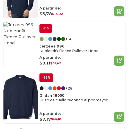
A partir de:
$5,78
$13,92
-71%
+38
Jerzees 996
Nublend® Fleece Pullover Hood
A partir de:
$9,11
$31,42
-63%
+28
Gildan 18000
Buzo de cuello redondo al por mayor
A partir de:
$7,17
$19,18