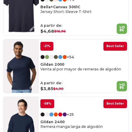
Bella+Canvas 3001C
Jersey Short-Sleeve T-Shirt
A partir de:
$4,68
$16,96
-21%
Best Seller
+54
Gildan 2000
Venta al por mayor de remeras de algodón
A partir de:
$3,85
$4,90
-58%
Best Seller
+25
Gildan 2400
Remera manga larga de algodón