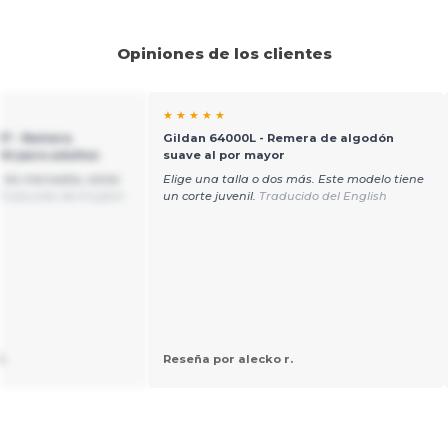
Opiniones de los clientes
★ ★ ★ ★ ★
17 - Remera
Gildan 64000L - Remera de algodón
ht para adultos
suave al por mayor
 los mercados, estas
Elige una talla o dos más. Este modelo tiene
Traducido del English
un corte juvenil.
Traducido del English
.
Reseña por alecko r.