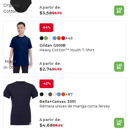
Organic
A partir de:
Cotton
$3,58
$8,72
-54%
+43
Gildan G500B
Heavy Cotton™ Youth T-Shirt
Made
A partir de:
in
US
$2,74
$5,92
-43%
+87
Bella+Canvas 3001
Remera unisex de manga corta Jersey
A partir de:
$4,68
$8,22