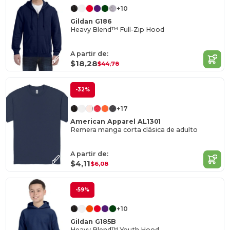
+10
Gildan G186
Heavy Blend™ Full-Zip Hood
A partir de:
$18,28
$44,78
-32%
+17
American Apparel AL1301
Remera manga corta clásica de adulto
A partir de:
$4,11
$6,08
-59%
+10
Gildan G185B
Heavy Blend™ Youth Hood