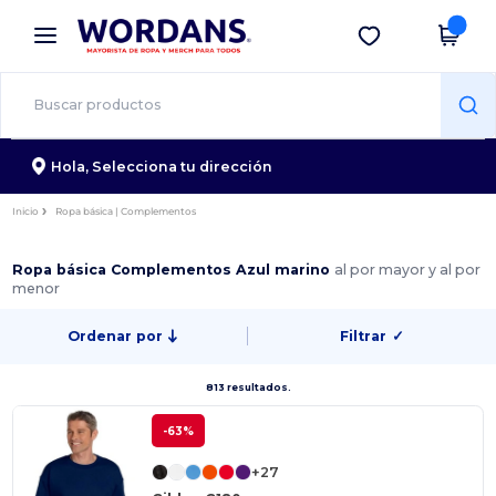
×
App de Wordans
Descargar app
¡Mejores precios en app!
Hola,
Selecciona tu dirección
Inicio
Ropa básica | Complementos
Ropa básica Complementos Azul marino
al por mayor y al por
menor
Ordenar por
Filtrar
✓
813 resultados.
-63%
+27