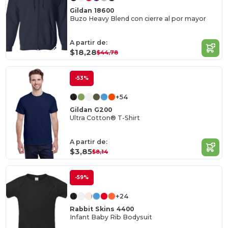
Gildan 18600
Buzo Heavy Blend con cierre al por mayor
A partir de:
$18,28
$44,78
-53%
+54
Gildan G200
Ultra Cotton® T-Shirt
A partir de:
$3,85
$8,14
-59%
+24
Rabbit Skins 4400
Infant Baby Rib Bodysuit