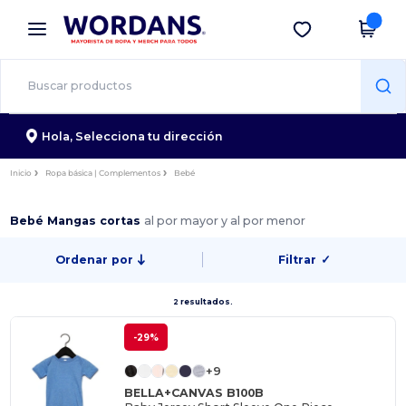
×
App de Wordans
Descargar app
¡Mejores precios en app!
Hola,
Selecciona tu dirección
Inicio
Ropa básica | Complementos
Bebé
Bebé Mangas cortas
al por mayor y al por menor
Ordenar por
Filtrar
✓
2 resultados.
-29%
+9
BELLA+CANVAS B100B