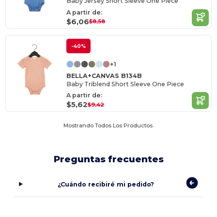
Baby Jersey Short Sleeve One Piece
A partir de:
$6,06
$8,58
-40%
+1
BELLA+CANVAS B134B
Baby Triblend Short Sleeve One Piece
A partir de:
$5,62
$9,42
Mostrando Todos Los Productos.
Preguntas frecuentes
¿Cuándo recibiré mi pedido?