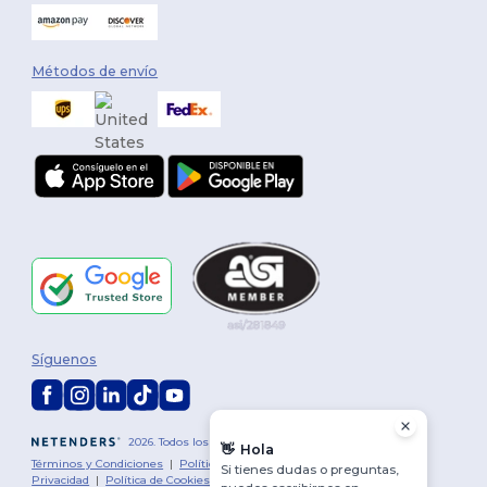
Métodos de envío
Síguenos
2026. Todos los derechos reservados
👋
Hola
Términos y Condiciones
|
Política de personalización
|
Política de
Si tienes dudas o preguntas,
Privacidad
|
Política de Cookies
|
Mapa del sitio