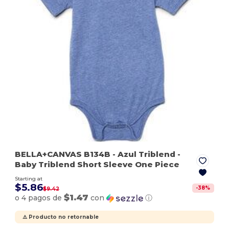
BELLA+CANVAS B134B
- Azul Triblend
-
Baby Triblend Short Sleeve One Piece
Starting at
$5.86
-
38
%
$9.42
$1.47
o 4 pagos de
con
ⓘ
⚠️ Producto no retornable