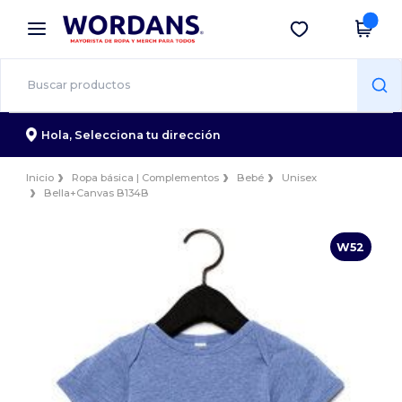
×
App de Wordans
Descargar app
¡Mejores precios en app!
Hola,
Selecciona tu dirección
Inicio
Ropa básica | Complementos
Bebé
Unisex
Bella+Canvas B134B
W52