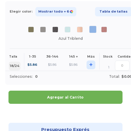
Elegir color:
Mostrar todo
+ 6
Tabla de tallas
Azul Triblend
1-35
36-144
145 +
Más
Talla
Stock
Cantida
+
$
5.86
$
5.86
$
5.86
18/24
1
Selecciones:
0
Total:
$0.0
Agregar al Carrito
¡Personalízalo!
Presupuesto Exprés