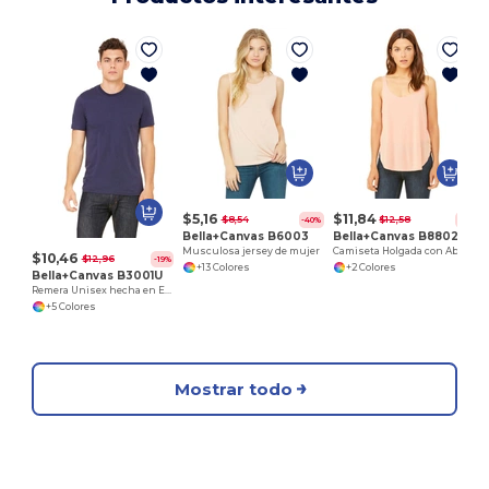
$5,16
$11,84
$8,54
$12,58
-40%
-6%
Bella+Canvas B6003
Bella+Canvas B8802
Musculosa jersey de mujer
Camiseta Holgada con Abertura Lateral para Mujer
$10,46
$12,96
-19%
+13 Colores
+2 Colores
Bella+Canvas B3001U
Remera Unisex hecha en EE.UU
+5 Colores
Mostrar todo