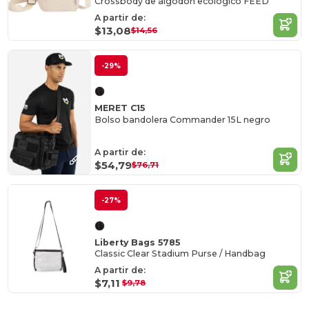
Crossbody de algodón ecológico FEED
A partir de:
$13,08
$14,56
-29%
MERET C15
Bolso bandolera Commander 15L negro
A partir de:
$54,79
$76,71
-27%
Liberty Bags 5785
Classic Clear Stadium Purse / Handbag
A partir de:
$7,11
$9,78