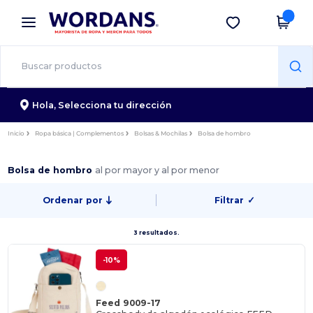
×
App de Wordans
Descargar app
¡Mejores precios en app!
Hola,
Selecciona tu dirección
Inicio
Ropa básica | Complementos
Bolsas & Mochilas
Bolsa de hombro
Bolsa de hombro
al por mayor y al por menor
Ordenar por
Filtrar
✓
3 resultados.
-10%
Feed 9009-17