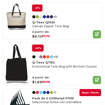
-21%
+5
Q-Tees Q1300
Canvas Zipper Tote Bag
A partir de:
$6,12
$7,70
-46%
+15
Q-Tees QTBG
Economical Tote Bag with Bottom Gusset
A partir de:
$1,66
$3,08
+1
Mejor Oferta
Pack de 5 GiftRetail P1100
Seleccionar bolsa con cremallera