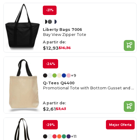
-21%
Liberty Bags 7006
Bay View Zipper Tote
A partir de:
$12,93
$16,36
-24%
+9
Q-Tees Q4400
Promotional Tote with Bottom Gusset and Colored Handles
A partir de:
$2,61
$3,43
-29%
Mejor Oferta
+11