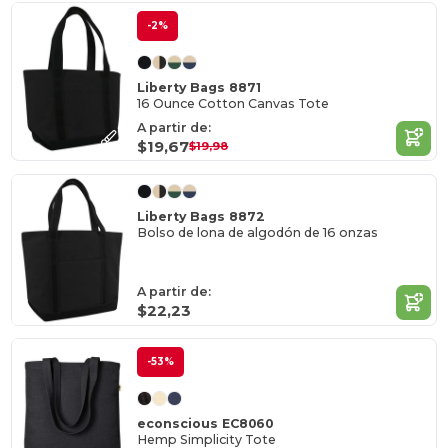
-2%
Liberty Bags 8871
16 Ounce Cotton Canvas Tote
A partir de:
$19,67
$19,98
Liberty Bags 8872
Bolso de lona de algodón de 16 onzas
A partir de:
$22,23
-53%
econscious EC8060
Hemp Simplicity Tote