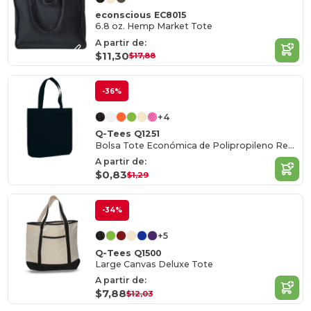
econscious EC8015
6.8 oz. Hemp Market Tote
A partir de:
$11,30
$17,88
-36%
+4
Q-Tees Q1251
Bolsa Tote Económica de Polipropileno Resistente
A partir de:
$0,83
$1,29
-34%
+5
Q-Tees Q1500
Large Canvas Deluxe Tote
A partir de:
$7,88
$12,03