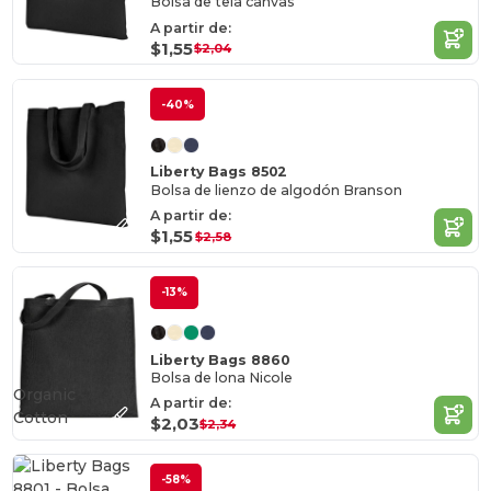
Bolsa de tela canvas
A partir de:
$1,55
$2,04
-40%
Liberty Bags 8502
Bolsa de lienzo de algodón Branson
A partir de:
$1,55
$2,58
-13%
Liberty Bags 8860
Bolsa de lona Nicole
Organic
A partir de:
Cotton
$2,03
$2,34
-58%