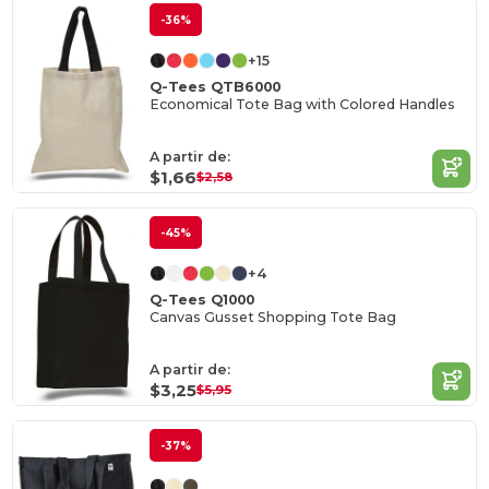
-36%
+15
Q-Tees QTB6000
Economical Tote Bag with Colored Handles
A partir de:
$1,66
$2,58
-45%
+4
Q-Tees Q1000
Canvas Gusset Shopping Tote Bag
A partir de:
$3,25
$5,95
-37%