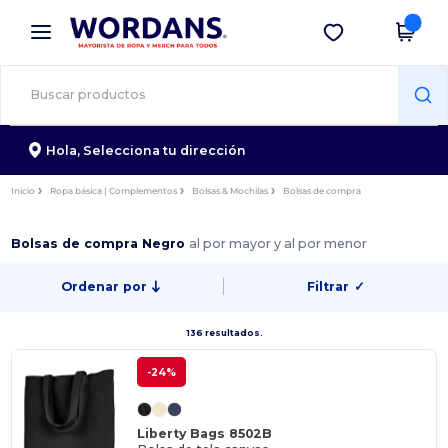
×
App de Wordans
Descargar app
¡Mejores precios en app!
Hola,
Selecciona tu dirección
Inicio
Ropa básica | Complementos
Bolsas & Mochilas
Bolsas de compra
Bolsas de compra Negro
al por mayor y al por menor
Ordenar por
Filtrar
✓
136 resultados.
-24%
Liberty Bags 8502B