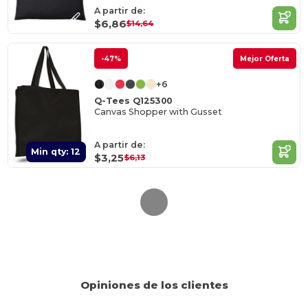
A partir de:
$6,86
$14,64
-47%
Mejor Oferta
+6
Q-Tees Q125300
Canvas Shopper with Gusset
A partir de:
Min qty: 12
$3,25
$6,13
Opiniones de los clientes