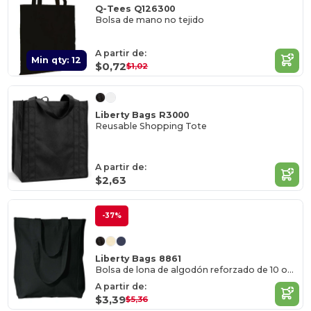
Q-Tees Q126300
Bolsa de mano no tejido
A partir de:
Min qty: 12
$0,72
$1,02
Liberty Bags R3000
Reusable Shopping Tote
A partir de:
$2,63
-37%
Liberty Bags 8861
Bolsa de lona de algodón reforzado de 10 onzas
A partir de:
$3,39
$5,36