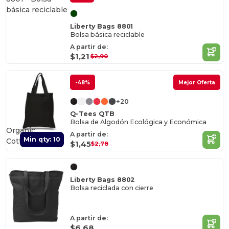
Liberty Bags 8801
Bolsa básica reciclable
A partir de:
$1,21
$2,90
-48%
Mejor Oferta
+20
Q-Tees QTB
Bolsa de Algodón Ecológica y Económica
Organic
A partir de:
Min qty: 10
Cotton
$1,45
$2,78
Liberty Bags 8802
Bolsa reciclada con cierre
A partir de:
$6,68