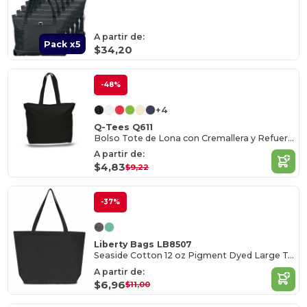
A partir de:
Pack x5
$34,20
-48%
+4
Q-Tees Q611
Bolso Tote de Lona con Cremallera y Refuerzos
A partir de:
$4,83
$9,22
-37%
Liberty Bags LB8507
Seaside Cotton 12 oz Pigment Dyed Large Tote
A partir de:
$6,96
$11,00