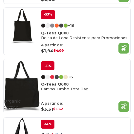
-53%
+16
Q-Tees Q800
Bolsa de Lona Resistente para Promociones
A partir de:
$1,94
$4,09
-41%
+6
Q-Tees Q600
Canvas Jumbo Tote Bag
Organic
A partir de:
Cotton
$3,31
$5,62
-14%