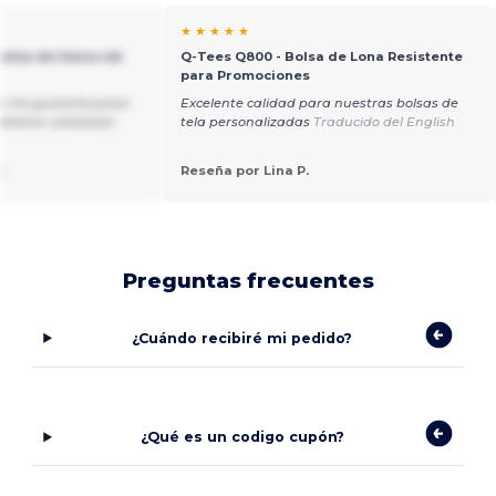
★ ★ ★ ★ ★
Bolsa de lienzo de
Q-Tees Q800 - Bolsa de Lona Resistente
para Promociones
 me gustaría poner
Excelente calidad para nuestras bolsas de
obtener cotización.
tela personalizadas
Traducido del English
.
Reseña por Lina P.
Preguntas frecuentes
¿Cuándo recibiré mi pedido?
¿Qué es un codigo cupón?