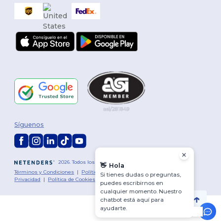
Síguenos
2026. Todos los derechos reservados
👋
Hola
Términos y Condiciones
|
Política de personalización
|
Política de
Si tienes dudas o preguntas,
Privacidad
|
Política de Cookies
|
Mapa del sitio
puedes escribirnos en
cualquier momento. Nuestro
chatbot está aquí para
ayudarte.