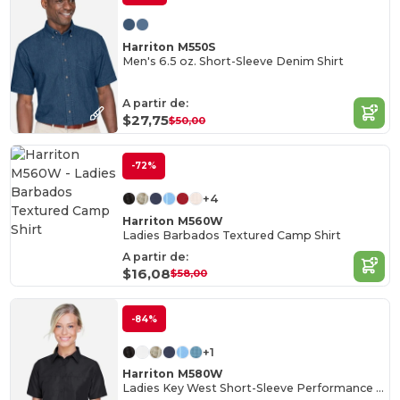
Harriton M550S
Men's 6.5 oz. Short-Sleeve Denim Shirt
A partir de:
$27,75
$50,00
-72%
+4
Harriton M560W
Ladies Barbados Textured Camp Shirt
A partir de:
$16,08
$58,00
-84%
+1
Harriton M580W
Ladies Key West Short-Sleeve Performance Staff Shirt