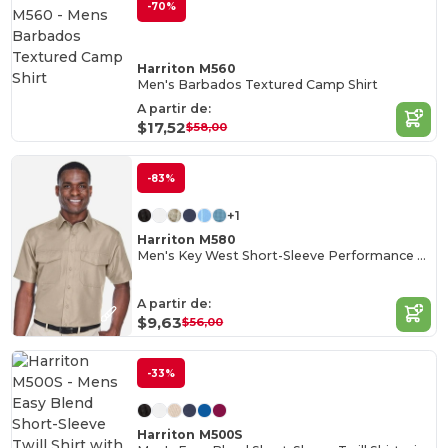
-70%
Harriton M560
Men's Barbados Textured Camp Shirt
A partir de:
$17,52
$58,00
-83%
+1
Harriton M580
Men's Key West Short-Sleeve Performance Staff Shirt
A partir de:
$9,63
$56,00
-33%
Harriton M500S