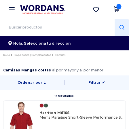
×
App de Wordans
Descargar app
¡Mejores precios en app!
Hola,
Selecciona tu dirección
Inicio
Ropa básica | Complementos
Camisas
Camisas Mangas cortas
al por mayor y al por menor
Ordenar por
Filtrar
✓
14 resultados.
Harriton M610S
Men's Paradise Short-Sleeve Performance Shirt