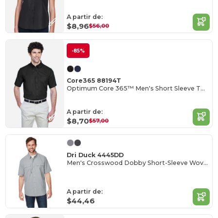
A partir de:
$8,96
$56,00
-85%
Core365 88194T
Optimum Core 365™ Men's Short Sleeve Twill Shirts
A partir de:
$8,70
$57,00
Dri Duck 4445DD
Men's Crosswood Dobby Short-Sleeve Woven Shirt
A partir de:
$44,46