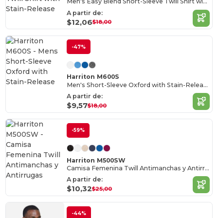
Men's Easy Blend Short-Sleeve Twill Shirt with Stain-Release
A partir de:
$12,06
$18,00
-47%
Harriton M600S
Men's Short-Sleeve Oxford with Stain-Release
A partir de:
$9,57
$18,00
-59%
Harriton M500SW
Camisa Femenina Twill Antimanchas y Antirrugas
A partir de:
$10,32
$25,00
-44%