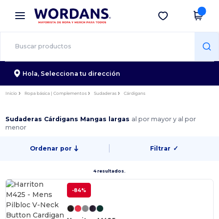
×
App de Wordans
Descargar app
¡Mejores precios en app!
Hola,
Selecciona tu dirección
Inicio
Ropa básica | Complementos
Sudaderas
Cárdigans
Sudaderas Cárdigans Mangas largas
al por mayor y al por
menor
Ordenar por
Filtrar
✓
4 resultados.
-84%