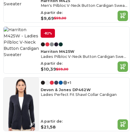
Harriton M425
Men's Pilbloc V-Neck Button Cardigan Sweater
A partir de:
$9,69
$59,00
-82%
Harriton M425W
Ladies Pilbloc V-Neck Button Cardigan Sweater
A partir de:
$10,39
$59,00
+1
Devon & Jones DP462W
Ladies Perfect Fit Shawl Collar Cardigan
A partir de:
$21,58