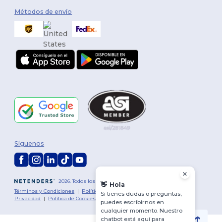
Métodos de envío
Síguenos
2026. Todos los derechos reservados
👋
Hola
Términos y Condiciones
|
Política de personalización
|
Política de
Si tienes dudas o preguntas,
Privacidad
|
Política de Cookies
|
Mapa del sitio
puedes escribirnos en
cualquier momento. Nuestro
chatbot está aquí para