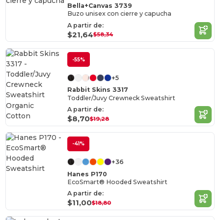
Bella+Canvas 3739
Buzo unisex con cierre y capucha
A partir de:
$21,64
$58,34
-55%
+5
Rabbit Skins 3317
Toddler/Juvy Crewneck Sweatshirt
Organic
A partir de:
Cotton
$8,70
$19,28
-41%
+36
Hanes P170
EcoSmart® Hooded Sweatshirt
A partir de:
$11,00
$18,80