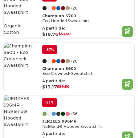
+20
Champion S700
Eco Hooded Sweatshirt
Organic
A partir de:
Cotton
$18,76
$53,50
-67%
+20
Champion S600
Eco Crewneck Sweatshirt
A partir de:
$13,17
$39,50
-53%
+36
JERZEES 996MR
NuBlend® Hooded Sweatshirt
A partir de: