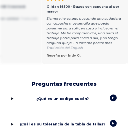
★ ★ ★ ★ ★
art® Crewneck
Gildan 18500 - Buzos con capucha al por
mayor
ran calidad.
Traducido
Siempre he estado buscando una sudadera
con capucha muy sencilla que pueda
ponerme para salir, en casa o incluso en el
trabajo. Me he comprado dos, una para el
trabajo y otra para el día a día, y no tengo
ninguna queja. En invierno pediré más.
Traducido del English
.
Reseña por Indy G.
Preguntas frecuentes
¿Qué es un codigo cupón?
¿Cuál es su tolerancia de la tabla de tallas?