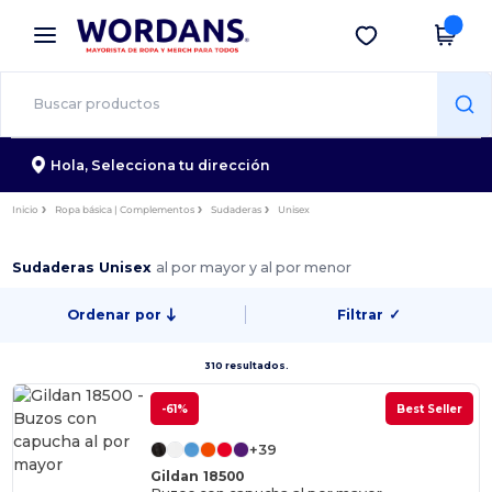
×
App de Wordans
Descargar app
¡Mejores precios en app!
Hola,
Selecciona tu dirección
Inicio
Ropa básica | Complementos
Sudaderas
Unisex
Sudaderas Unisex
al por mayor y al por menor
Ordenar por
Filtrar
✓
310 resultados.
-61%
Best Seller
+39
Gildan 18500