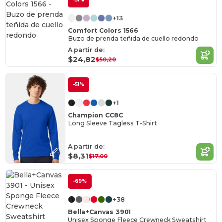
+13
Comfort Colors 1566
Buzo de prenda teñida de cuello redondo
A partir de:
$24,82
$50,20
-51%
+1
Champion CC8C
Long Sleeve Tagless T-Shirt
A partir de:
$8,31
$17,00
-69%
+38
Bella+Canvas 3901
Unisex Sponge Fleece Crewneck Sweatshirt