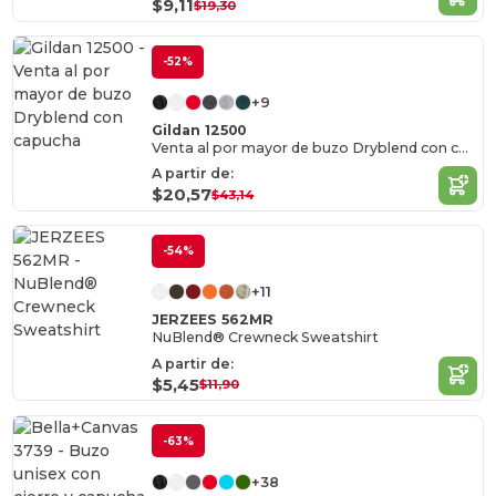
$9,11
$19,30
-52%
+9
Gildan 12500
Venta al por mayor de buzo Dryblend con capucha
A partir de:
$20,57
$43,14
-54%
+11
JERZEES 562MR
NuBlend® Crewneck Sweatshirt
A partir de:
$5,45
$11,90
-63%
+38