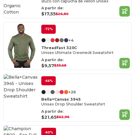
Buzo con capucha de vellón unisex
Organic
A partir de:
Cotton
$17,55
$26,80
-72%
+4
Threadfast 320C
Unisex Ultimate Crewneck Sweatshirt
A partir de:
$9,57
$33,68
-66%
+26
Bella+Canvas 3945
Unisex Drop Shoulder Sweatshirt
A partir de:
$21,65
$62,96
-60%