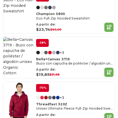
Champion S800
Eco Full-Zip Hooded Sweatshirt
A partir de:
$23,74
$60,00
-38%
+3
Bella+Canvas 3719
Buzo con capucha de poliéster / algodón unisex
Organic
A partir de:
Cotton
$19,85
$31,98
-70%
+3
Threadfast 320Z
Unisex Ultimate Fleece Full-Zip Hooded Sweatshirt
A partir de: