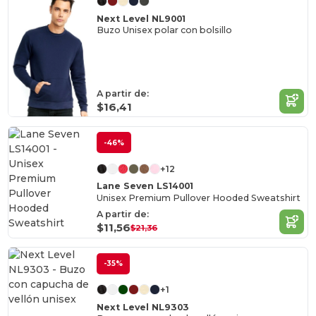
Next Level NL9001
Buzo Unisex polar con bolsillo
A partir de:
$16,41
-46%
+12
Lane Seven LS14001
Unisex Premium Pullover Hooded Sweatshirt
A partir de:
$11,56
$21,36
-35%
+1
Next Level NL9303