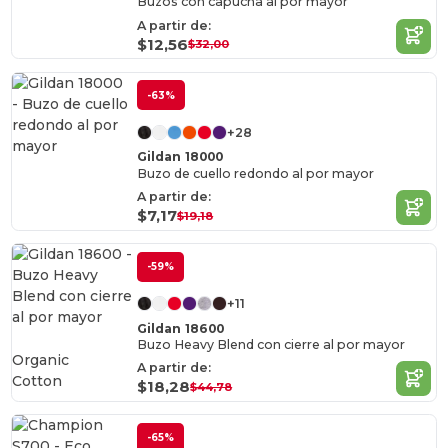
Buzos con capucha al por mayor
A partir de:
$12,56
$32,00
-63%
+28
Gildan 18000
Buzo de cuello redondo al por mayor
A partir de:
$7,17
$19,18
-59%
+11
Gildan 18600
Buzo Heavy Blend con cierre al por mayor
Organic
A partir de:
Cotton
$18,28
$44,78
-65%