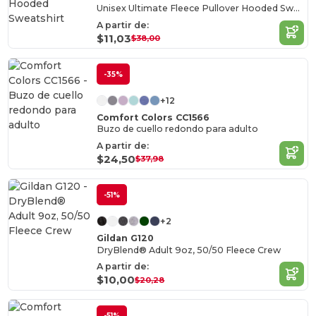
Unisex Ultimate Fleece Pullover Hooded Sweatshirt
A partir de:
$11,03
$38,00
-35%
+12
Comfort Colors CC1566
Buzo de cuello redondo para adulto
A partir de:
$24,50
$37,98
-51%
+2
Gildan G120
DryBlend® Adult 9oz, 50/50 Fleece Crew
A partir de:
$10,00
$20,28
-51%