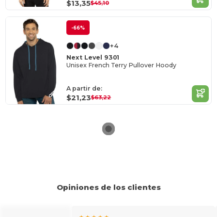
$13,35
$45,10
-66%
+4
Next Level 9301
Unisex French Terry Pullover Hoody
A partir de:
$21,23
$63,22
Opiniones de los clientes