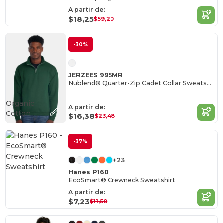
A partir de:
$18,25
$59,20
-30%
JERZEES 995MR
Nublend® Quarter-Zip Cadet Collar Sweatshirt
Organic
A partir de:
Cotton
$16,38
$23,48
-37%
+23
Hanes P160
EcoSmart® Crewneck Sweatshirt
A partir de:
$7,23
$11,50