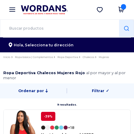
×
App de Wordans
Descargar app
¡Mejores precios en app!
Hola,
Selecciona tu dirección
Inicio
Ropa básica | Complementos
Ropa Deportiva
Chalecos
Mujeres
Ropa Deportiva Chalecos Mujeres Rojo
al por mayor y al por
menor
Ordenar por
Filtrar
✓
9 resultados.
-39%
+18