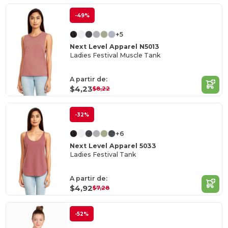
-49%
+5
Next Level Apparel N5013
Ladies Festival Muscle Tank
A partir de:
$4,23
$8,22
-32%
+6
Next Level Apparel 5033
Ladies Festival Tank
A partir de:
$4,92
$7,28
-52%