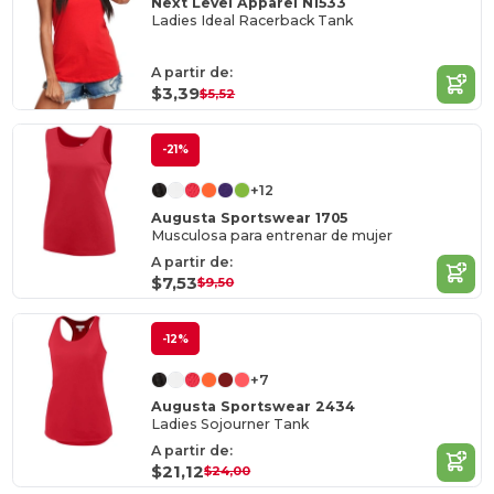
Next Level Apparel N1533
Ladies Ideal Racerback Tank
A partir de:
$3,39
$5,52
-21%
+12
Augusta Sportswear 1705
Musculosa para entrenar de mujer
A partir de:
$7,53
$9,50
-12%
+7
Augusta Sportswear 2434
Ladies Sojourner Tank
A partir de:
$21,12
$24,00