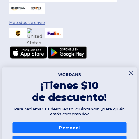
Métodos de envío
¡Tienes $10
de descuento!
Síguenos
Para reclamar tu descuento, cuéntanos: ¿para quién
estás comprando?
Personal
2026. Todos los derechos reservados
Términos y Condiciones
|
Política de personalización
|
Política de