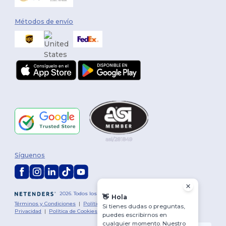
Métodos de envío
Síguenos
2026. Todos los derechos reservados
👋
Hola
Términos y Condiciones
|
Política de personalización
|
Política de
Si tienes dudas o preguntas,
Privacidad
|
Política de Cookies
|
Mapa del sitio
puedes escribirnos en
cualquier momento. Nuestro