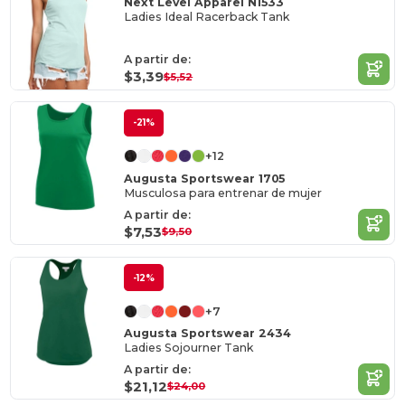
Next Level Apparel N1533
Ladies Ideal Racerback Tank
A partir de:
$3,39
$5,52
-21%
+12
Augusta Sportswear 1705
Musculosa para entrenar de mujer
A partir de:
$7,53
$9,50
-12%
+7
Augusta Sportswear 2434
Ladies Sojourner Tank
A partir de:
$21,12
$24,00