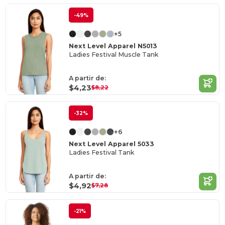
-49%
+5
Next Level Apparel N5013
Ladies Festival Muscle Tank
A partir de:
$4,23
$8,22
-32%
+6
Next Level Apparel 5033
Ladies Festival Tank
A partir de:
$4,92
$7,28
-21%