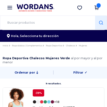
×
App de Wordans
Descargar app
¡Mejores precios en app!
Hola,
Selecciona tu dirección
Inicio
Ropa básica | Complementos
Ropa Deportiva
Chalecos
Mujeres
Ropa Deportiva Chalecos Mujeres Verde
al por mayor y al por
menor
Ordenar por
Filtrar
✓
9 resultados.
-39%
+18