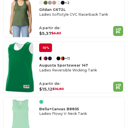
+2
Gildan G672L
Ladies Softstyle CVC Racerback Tank
A partir de:
$5,37
$6,83
-10%
+11
Augusta Sportswear 147
Ladies Reversible Wicking Tank
A partir de:
$15,12
$16,80
Bella+Canvas B8805
Ladies Flowy V-Neck Tank