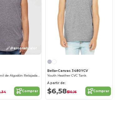
¡Personalízalo!
Bella+Canvas 3480YCV
Camiseta Juvenil de Algodón Relajada y Cómoda
Youth Heather CVC Tank
A partir de:
$6,58
Comprar
Comprar
,34
$10,16