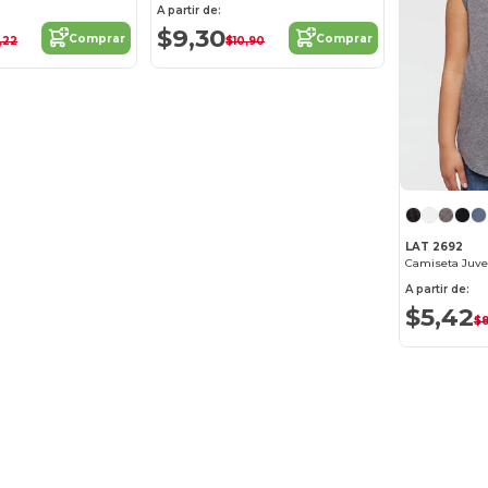
A partir de:
$9,30
Comprar
Comprar
,22
$10,90
LAT 2692
A partir de:
$5,42
$8