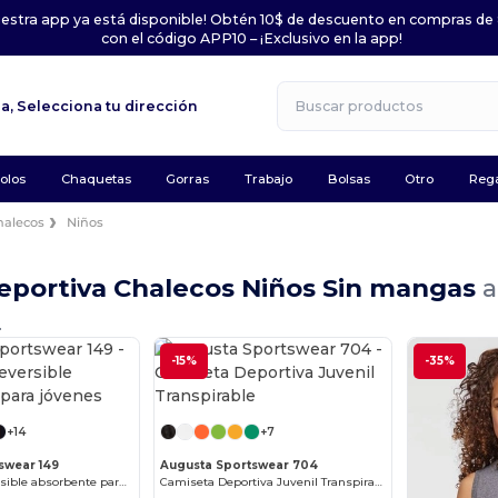
uestra app ya está disponible! Obtén 10$ de descuento en compras de
con el código APP10 – ¡Exclusivo en la app!
la,
Selecciona tu dirección
olos
Chaquetas
Gorras
Trabajo
Bolsas
Otro
Rega
halecos
Niños
eportiva Chalecos Niños Sin mangas
a
.
-15%
-35%
+14
+7
swear 149
Augusta Sportswear 704
Musculosa reversible absorbente para jóvenes
Camiseta Deportiva Juvenil Transpirable