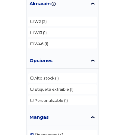
Almacén
W2
(2)
W13
(1)
W46
(1)
Opciones
Alto stock
(1)
Etiqueta extraíble
(1)
Personalizable
(1)
Mangas
Sin mangas
(4)