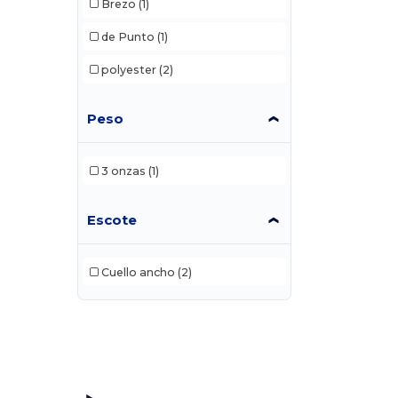
Brezo
(1)
de Punto
(1)
polyester
(2)
Peso
3 onzas
(1)
Escote
Cuello ancho
(2)