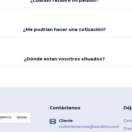
¿Cuándo recibiré mi pedido?
¿Me podrían hacer una cotización?
¿Dónde estan vosotros situados?
Contáctenos
Déj
Cliente
Cent
customerservice@wordans.com
Prec