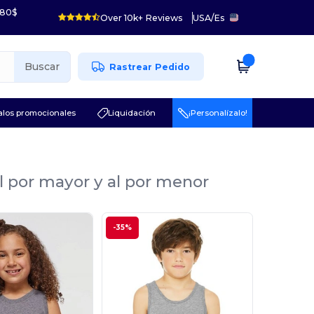
 80$
Over 10k+ Reviews
USA
/
Es
Buscar
Rastrear Pedido
los promocionales
Liquidación
¡Personalízalo!
l por mayor y al por menor
-35%