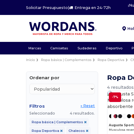
¡N
Solicitar Presupuesto
|
Entrega en 24-72h
Ho
Marcas
Camisetas
Sudaderas
Deportivo
P
Inicio
Ropa básica | Complementos
Ropa Deportiva
C
Ropa D
Ordenar por
4 resultados
-7%
Filtros
« Reset
Seleccionado
4 resultados.
Ropa básica | Complementos
Augusta Sport
Ropa Deportiva
Chalecos