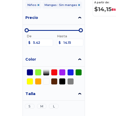
A partir de:
Niños
Mangas : Sin mangas
$14,15
$15
Precio
De
Hasta
$
$
Color
Talla
S
M
L