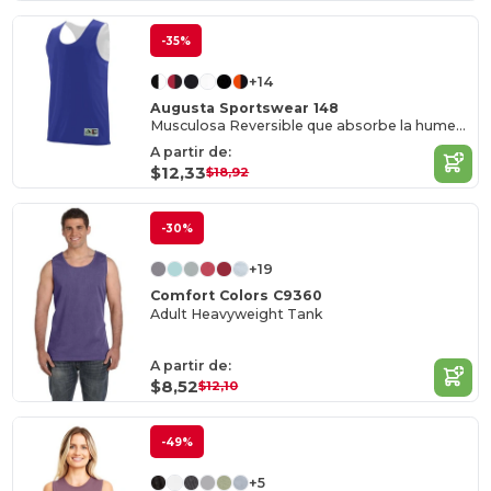
-35%
+14
Augusta Sportswear 148
Musculosa Reversible que absorbe la humedad
A partir de:
$12,33
$18,92
-30%
+19
Comfort Colors C9360
Adult Heavyweight Tank
A partir de:
$8,52
$12,10
-49%
+5