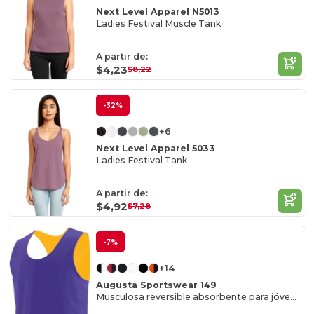
Next Level Apparel N5013
Ladies Festival Muscle Tank
A partir de:
$4,23
$8,22
-32%
+6
Next Level Apparel 5033
Ladies Festival Tank
A partir de:
$4,92
$7,28
-7%
+14
Augusta Sportswear 149
Musculosa reversible absorbente para jóvenes