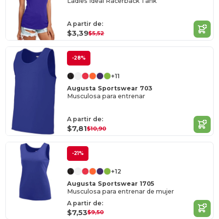
Ladies Ideal Racerback Tank
A partir de:
$3,39
$5,52
-28%
+11
Augusta Sportswear 703
Musculosa para entrenar
A partir de:
$7,81
$10,90
-21%
+12
Augusta Sportswear 1705
Musculosa para entrenar de mujer
A partir de:
$7,53
$9,50