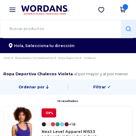
×
App de Wordans
Descargar app
¡Mejores precios en app!
Hola,
Selecciona tu dirección
Inicio
Ropa básica | Complementos
Ropa Deportiva
Chalecos
Ropa Deportiva Chalecos Violeta
al por mayor y al por menor
Ordenar por
Filtrar
✓
10 resultados.
-39%
+18
Next Level Apparel N1533