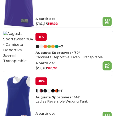
A partir de:
$14,15
$15,22
-15%
+7
Augusta Sportswear 704
Camiseta Deportiva Juvenil Transpirable
A partir de:
$9,30
$10,90
-10%
+11
Augusta Sportswear 147
Ladies Reversible Wicking Tank
A partir de: