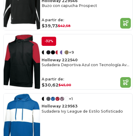
Holloway 229546
Buzo con capucha Prospect
A partir de:
$39,73
$42,58
-32%
+9
Holloway 222540
Sudadera Deportiva Azul con Tecnología Avanzada
A partir de:
$30,62
$45,00
+1
Holloway 229563
Sudadera Ivy League de Estilo Sofisticado