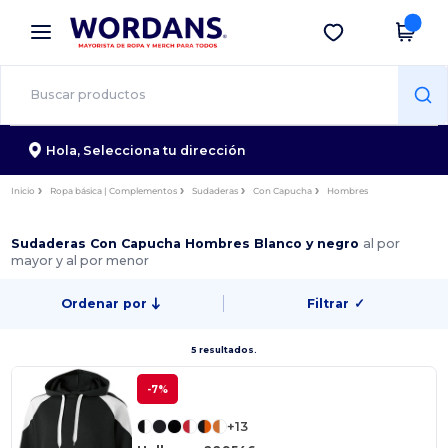
×
App de Wordans
Descargar app
¡Mejores precios en app!
Hola,
Selecciona tu dirección
Inicio
Ropa básica | Complementos
Sudaderas
Con Capucha
Hombres
Sudaderas Con Capucha Hombres Blanco y negro
al por
mayor y al por menor
Ordenar por
Filtrar
✓
5 resultados.
-7%
+13