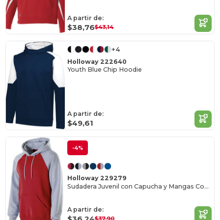
A partir de:
$38,76
$43,14
+4
Holloway 222640
Youth Blue Chip Hoodie
A partir de:
$49,61
-4%
Holloway 229279
Sudadera Juvenil con Capucha y Mangas Contrastadas
A partir de:
$36,24
$37,90