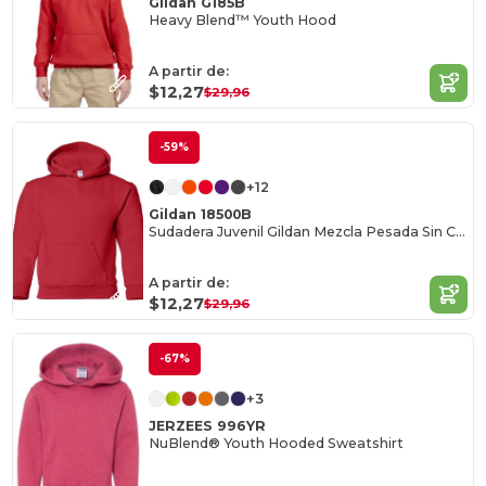
Gildan G185B
Heavy Blend™ Youth Hood
A partir de:
$12,27
$29,96
-59%
+12
Gildan 18500B
Sudadera Juvenil Gildan Mezcla Pesada Sin Cordón
A partir de:
$12,27
$29,96
-67%
+3
JERZEES 996YR
NuBlend® Youth Hooded Sweatshirt