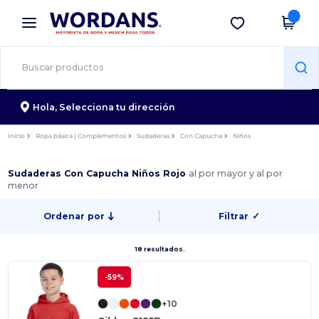
×
App de Wordans
Descargar app
¡Mejores precios en app!
Hola,
Selecciona tu dirección
Inicio
Ropa básica | Complementos
Sudaderas
Con Capucha
Niños
Sudaderas Con Capucha Niños Rojo
al por mayor y al por
menor
Ordenar por
Filtrar
✓
18 resultados.
-59%
+10