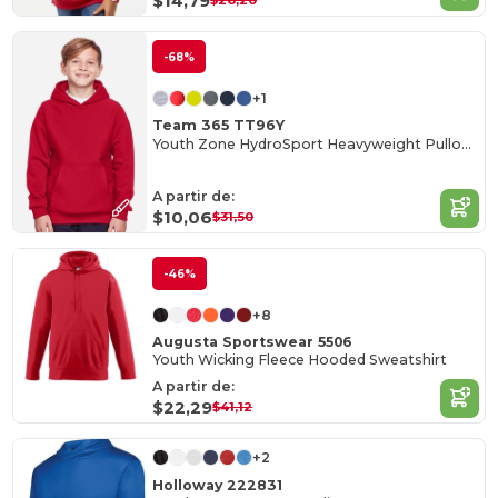
$14,79
$26,20
-68%
+1
Team 365 TT96Y
Youth Zone HydroSport Heavyweight Pullover Hooded Sweatshirt
A partir de:
$10,06
$31,50
-46%
+8
Augusta Sportswear 5506
Youth Wicking Fleece Hooded Sweatshirt
A partir de:
$22,29
$41,12
+2
Holloway 222831