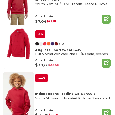
Youth 8 oz., 50/50 NuBlend® Fleece Pullover Hood
A partir de:
$7,04
$21,10
-11%
+10
Augusta Sportswear 5415
Buzo polar con capucha 60/40 para jóvenes
A partir de:
$30,81
$34,68
-44%
Independent Trading Co. SS4001Y
Youth Midweight Hooded Pullover Sweatshirt
A partir de: