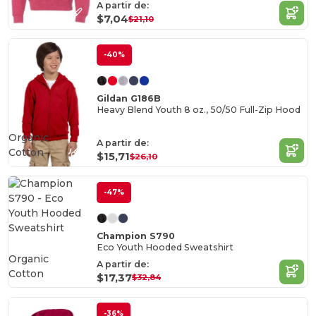
A partir de:
$7,04
$21,10
-40%
Gildan G186B
Heavy Blend Youth 8 oz., 50/50 Full-Zip Hood
Organic
A partir de:
Cotton
$15,71
$26,10
-47%
Champion S790
Eco Youth Hooded Sweatshirt
Organic
A partir de:
Cotton
$17,37
$32,84
-36%