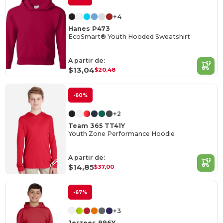
+4
Hanes P473
EcoSmart® Youth Hooded Sweatshirt
A partir de:
$13,04
$20,48
-60%
+2
Team 365 TT41Y
Youth Zone Performance Hoodie
A partir de:
$14,85
$37,00
-67%
+3
Jerzees 996Y