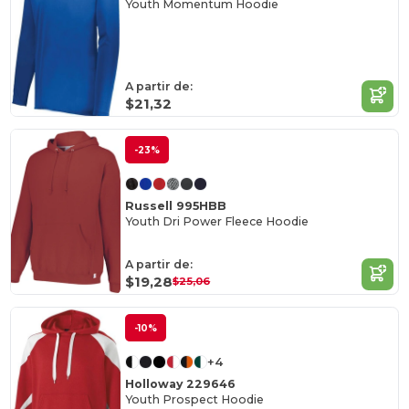
Youth Momentum Hoodie
A partir de:
$21,32
-23%
Russell 995HBB
Youth Dri Power Fleece Hoodie
A partir de:
$19,28
$25,06
-10%
+4
Holloway 229646
Youth Prospect Hoodie