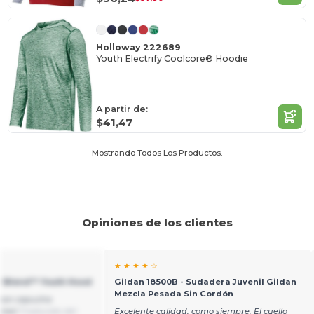
Holloway 222689
Youth Electrify Coolcore® Hoodie
A partir de:
$41,47
Mostrando Todos Los Productos.
Opiniones de los clientes
★ ★ ★ ★ ☆
y Blend™ Youth Hood
Gildan 18500B - Sudadera Juvenil Gildan
Mezcla Pesada Sin Cordón
 con capucha
enes!
Traducido del
Excelente calidad, como siempre. El cuello