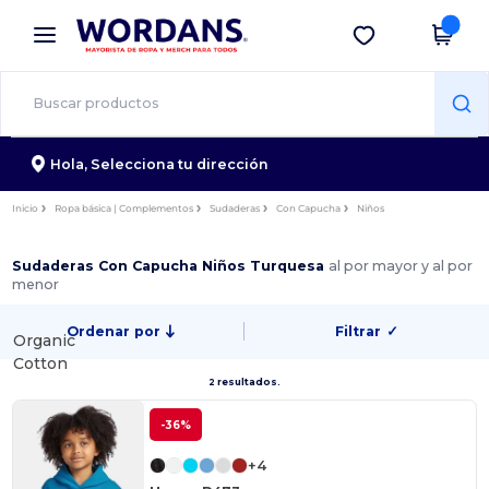
×
App de Wordans
Descargar app
¡Mejores precios en app!
Hola,
Selecciona tu dirección
Inicio
Ropa básica | Complementos
Sudaderas
Con Capucha
Niños
Sudaderas Con Capucha Niños Turquesa
al por mayor y al por
menor
Ordenar por
Filtrar
✓
Organic
Cotton
2 resultados.
-36%
+4