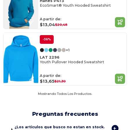
Hanes P473
EcoSmart® Youth Hooded Sweatshirt
A partir de:
$13,04
$20,48
-36%
+1
LAT 2296
Youth Pullover Hooded Sweatshirt
A partir de:
$13,65
$21,30
Mostrando Todos Los Productos.
Preguntas frecuentes
¿Los artículos que busco no estan en stock.