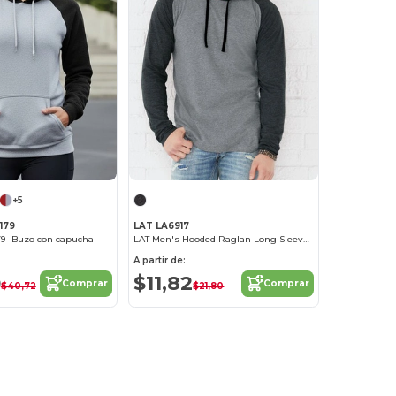
+5
179
LAT LA6917
79 -Buzo con capucha
LAT Men's Hooded Raglan Long Sleeve Fine Jersey Tee
A partir de:
0
$11,82
Comprar
Comprar
$40,72
$21,80