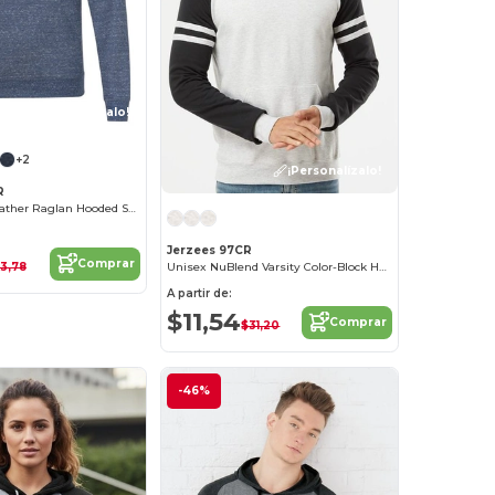
¡Personalízalo!
+2
¡Personalízalo!
R
Adult Snow Heather Raglan Hooded Sweatshirt
Jerzees 97CR
Comprar
3,78
Unisex NuBlend Varsity Color-Block Hooded Sweatshirt
A partir de:
$11,54
Comprar
$31,20
-46%