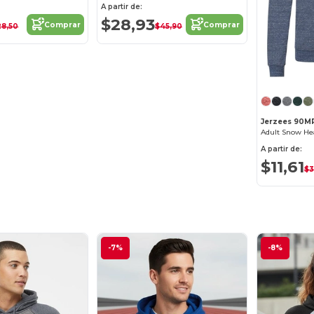
A partir de:
$28,93
Comprar
Comprar
28,50
$45,90
Jerzees 90M
A partir de:
$11,61
$3
-7%
-8%