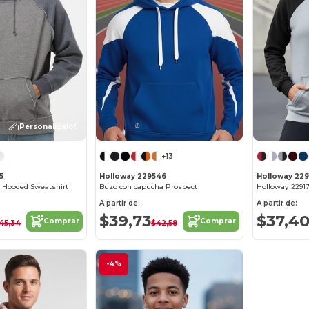
¡Personalízalo!
+13
5
Holloway 229546
Holloway 229
 Hooded Sweatshirt
Buzo con capucha Prospect
Holloway 2291
A partir de:
A partir de:
$39,73
$37,4
Comprar
Comprar
45,34
$42,58
-4%