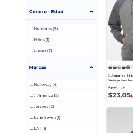
Género - Edad
Hombres
(9)
Niños
(1)
Unisex
(7)
Marcas
J. America 888
Vintage Heather
Holloway
(4)
A partir de:
$23,05
J. America
(2)
$
Jerzees
(2)
Lane Seven
(1)
LAT
(1)