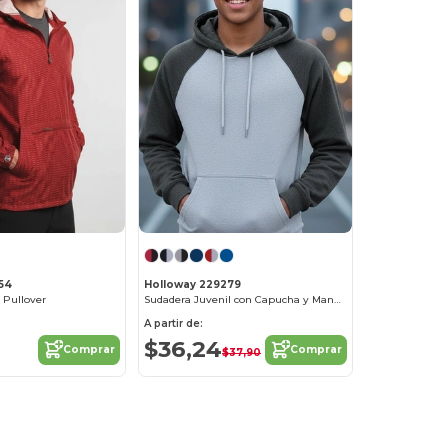
54
Holloway 229279
 Pullover
Sudadera Juvenil con Capucha y Mangas Contrastadas
A partir de:
$36,24
Comprar
Comprar
$37,90