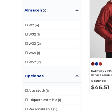
Almacén
W2
(4)
W32
(1)
W33
(2)
W49
(1)
W52
(2)
Holloway 2295
Range Packable
Opciones
A partir de:
$46,51
Alto stock
(1)
Etiqueta extraíble
(1)
Personalizable
(5)