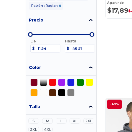
A partir de:
Patrón : Raglan
$17,89
$
Precio
De
Hasta
$
$
Color
-49%
Talla
S
M
L
XL
2XL
3XL
4XL