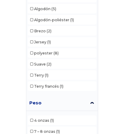
Algodón
(5)
Algodón-poliéster
(1)
Brezo
(2)
Jersey
(1)
polyester
(8)
Suave
(2)
Terry
(1)
Terry francés
(1)
Peso
4 onzas
(1)
7 – 8 onzas
(1)