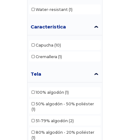
Water-resistant
(1)
Característica
Capucha
(10)
Cremallera
(1)
Tela
100% algodón
(1)
50% algodón - 50% poliéster
(1)
51-79% algodón
(2)
80% algodón - 20% poliéster
(1)