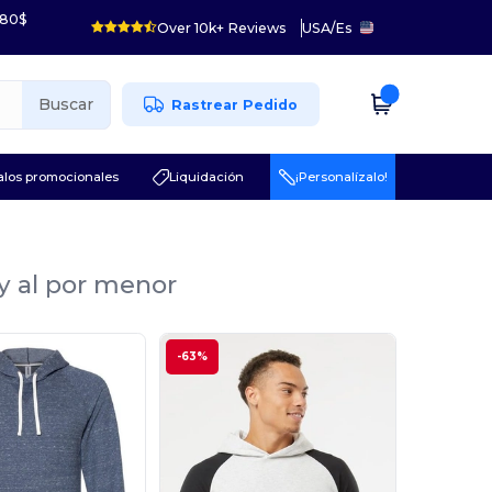
 80$
Over 10k+ Reviews
USA
/
Es
Buscar
Rastrear Pedido
los promocionales
Liquidación
¡Personalízalo!
y al por menor
-63%