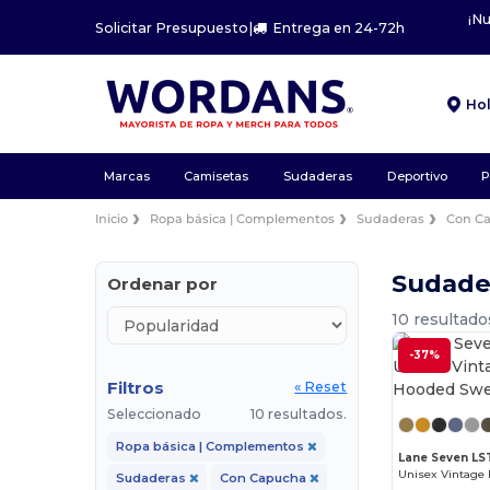
¡N
Solicitar Presupuesto
|
Entrega en 24-72h
Ho
Marcas
Camisetas
Sudaderas
Deportivo
P
Inicio
Ropa básica | Complementos
Sudaderas
Con C
Sudade
Ordenar por
10 resultado
-37%
Filtros
« Reset
Seleccionado
10 resultados.
Ropa básica | Complementos
Lane Seven L
Sudaderas
Con Capucha