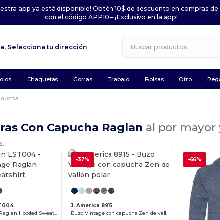
uestra app ya está disponible! Obtén 10$ de descuento en compras de
con el código APP10 – ¡Exclusivo en la app!
la,
Selecciona tu dirección
olos
Chaquetas
Gorras
Trabajo
Bolsas
Otro
Rega
apucha
ras Con Capucha Raglan
al por mayor 
s.
-37%
-66%
¡Personalízalo!
¡Personalízalo!
ST004
J. America 8915
Unisex Vintage Raglan Hooded Sweatshirt
Buzo Vintage con capucha Zen de vallón polar