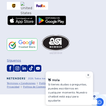
Síguenos
2026. Todos los derechos reservados
👋
Hola
Términos y Condiciones
|
Política de personalización
|
Política de
Si tienes dudas o preguntas,
Privacidad
|
Política de Cookies
|
Mapa del sitio
puedes escribirnos en
cualquier momento. Nuestro
chatbot está aquí para
ayudarte.