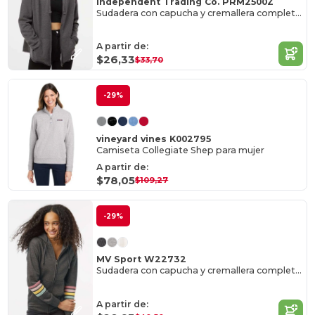
Independent Trading Co. PRM2500Z
Sudadera con capucha y cremallera completa California Wave Wash, mujer
A partir de:
$26,33
$33,70
-29%
vineyard vines K002795
Camiseta Collegiate Shep para mujer
A partir de:
$78,05
$109,27
-29%
MV Sport W22732
Sudadera con capucha y cremallera completa y mangas a rayas para mujer
A partir de: