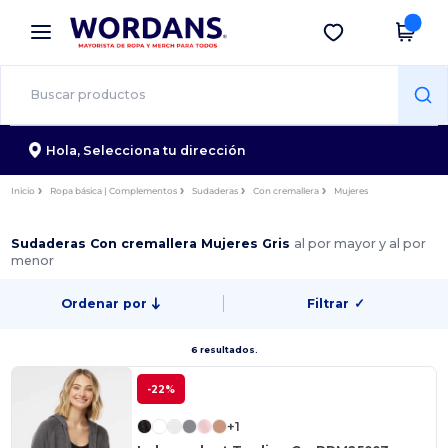
×
App de Wordans
Descargar app
¡Mejores precios en app!
Hola,
Selecciona tu dirección
Inicio
Ropa básica | Complementos
Sudaderas
Con cremallera
Mujeres
Sudaderas Con cremallera Mujeres Gris
al por mayor y al por
menor
Ordenar por
Filtrar
✓
6 resultados.
-22%
+1