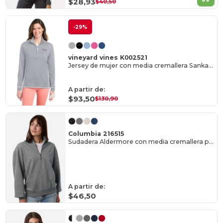
$28,93
$40,50
-29%
vineyard vines K002521
Jersey de mujer con media cremallera Sankaty de microrayas
A partir de:
$93,50
$130,90
Columbia 216515
Sudadera Aldermore con media cremallera para mujer
A partir de:
$46,50