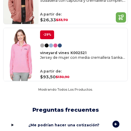
Sudadera con capucha y cremallera completa California Wave Wash, mujer
A partir de:
$26,33
$33,70
-29%
vineyard vines K002521
Jersey de mujer con media cremallera Sankaty de microrayas
A partir de:
$93,50
$130,90
Mostrando Todos Los Productos.
Preguntas frecuentes
¿Me podrían hacer una cotización?