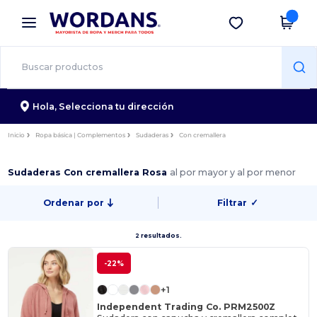
×
App de Wordans
Descargar app
¡Mejores precios en app!
Hola,
Selecciona tu dirección
Inicio
Ropa básica | Complementos
Sudaderas
Con cremallera
Sudaderas Con cremallera Rosa
al por mayor y al por menor
Ordenar por
Filtrar
✓
2 resultados.
-22%
+1
Independent Trading Co. PRM2500Z